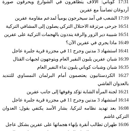
17:31 كوباني: الآلاف يتظاهرون في الشوارع ويحرقون صورة
أردوغان تضامناً مع عفرين
17:19 الشعب في آمد سيخرجون يومياً لمدعم مقاومة عفرين
16:51 جرحى مرتزقة الاحتلال التركي يصلون إلى المشافي التركية
16:51 شبيبة دير الزور والرقة ينددون بالهجمات التركية على عفرين
16:49 ماذا يجري في عفرين الآن؟
16:41 استشهاد 3 مدنين وجرح 11 في مجزرة قرية جلبرة عاجل
16:39 شبان عفرين يلبون النفير العام ويتوجهون لجبهات القتال
16:35 شبان وشبات كوباني يلبون نداء النفير العام
16:27 الكردستانيون يعتصمون أمام البرلمان النمساوي للتنديد
بالعدوان الفاشي
16:21 لجنة المرأة الشابة تؤكد وقوفها إلى جانب عفرين
16:14 استشهاد 3 مدنين وجرح 11 في مجزرة قرية جلبرة عاجل
16:08 بعد تهديد نظامه لتركيا، بشار الأسد يكتفي بقول: العدوان
التركي غاشم
16:06 طهران تطالب أنقرة بإنهاء هجماتها على عفرين بشكل عاجل