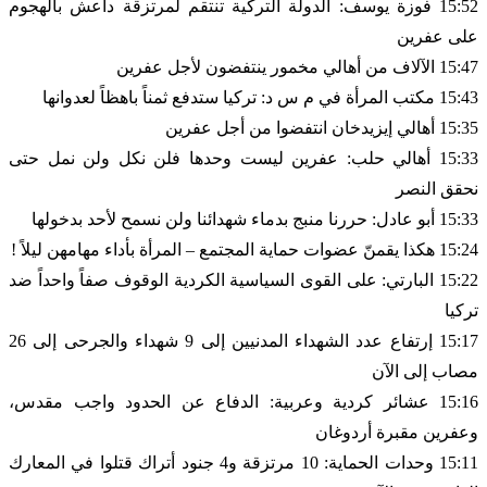
15:52 فوزة يوسف: الدولة التركية تنتقم لمرتزقة داعش بالهجوم
على عفرين
15:47 الآلاف من أهالي مخمور ينتفضون لأجل عفرين
15:43 مكتب المرأة في م س د: تركيا ستدفع ثمناً باهظاً لعدوانها
15:35 أهالي إيزيدخان انتفضوا من أجل عفرين
15:33 أهالي حلب: عفرين ليست وحدها فلن نكل ولن نمل حتى
نحقق النصر
15:33 أبو عادل: حررنا منبج بدماء شهدائنا ولن نسمح لأحد بدخولها
15:24 هكذا يقمنّ عضوات حماية المجتمع – المرأة بأداء مهامهن ليلاً !
15:22 البارتي: على القوى السياسية الكردية الوقوف صفاً واحداً ضد
تركيا
15:17 إرتفاع عدد الشهداء المدنيين إلى 9 شهداء والجرحى إلى 26
مصاب إلى الآن
15:16 عشائر كردية وعربية: الدفاع عن الحدود واجب مقدس،
وعفرين مقبرة أردوغان
15:11 وحدات الحماية: 10 مرتزقة و4 جنود أتراك قتلوا في المعارك