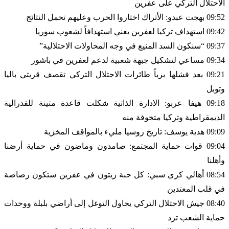
الاحتلال التركي على عفرين
09:52 بهجت عبدو: الأتراك اختاروا الحرب وعليهم تحمل النتائج
09:42 استهداف تركيا لعفرين يعني استهدافاً لشعوب سوريا
09:37 “سنكون السد المنيع في وجه المحاولات الاحتلالية”
09:34 مساعي لتشكيل جبهة شعبية لدعم لعفرين في باشور
09:21 بعد فشلها برياً طائرات الاحتلال التركي تقصف قريتي باليا
وتوبل
09:18 هيفا عربو: الادارة الذاتية شكلت قاعدة متينة للفدرالية
الديمقراطية وتركيا متخوفة منه
09:09 هدية يوسف: تاريخ روسيا مليء بالمواقف المخزية
09:04 قوات حماية المجتمع: صامدون وماضون في حماية أرضنا
وأهلنا
08:54 أهالي كري سبي: كل حبة زيتون في عفرين ستكون رصاصة
في قلب المعتدين
08:40 جيش الاحتلال التركي يحاول التوغل إلى أراضي بلبلة ووحدات
حماية الشعب ترد