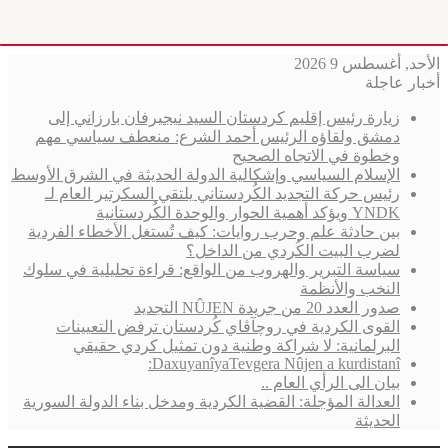
الأحد, أغسطس 9 2026
أخبار عاجلة
زيارة رئيس إقليم كردستان السيد نيجيرفان بارزاني إلى
دمشق ولقاؤه الرئيس أحمد الشرع: منعطف سياسي مهم
وخطوة في الاتجاه الصحيح
الإسلام السياسي وإشكالية الدولة الحديثة في الشرق الأوسط
رئيس حركة التجديد الكُردستاني يلتقي السكرتير العام لـ
YNDK ويؤكد أهمية الحوار والوحدة الكُردستانية
بين حادثة علم وحرب روايات: كيف تُستغل الأخطاء الفردية
لضرب البيت الكُردي من الداخل؟
سياسة التبرير والهروب من الواقع: قراءة تحليلية في سلوك
النخب والأنظمة
صدور العدد 20 من جريدة NÛJEN التجديد
القوى الكردية في روچآڤاي كُردستان ترفض التعيينات
البرلمانية: لا شراكة وطنية دون تمثيل كردي حقيقي
DaxuyanîyaTevgera Nûjen a kurdistanî:
بيان الى الرأي العام ..
العدالة المؤجلة: القضية الكردية ومدخل بناء الدولة السورية
الحديثة