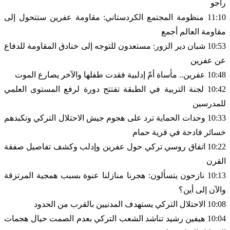
راجو
11:10 منظومة المجتمع الكردستاني: مقاومة عفرين ستتحول إلى
مقاومة العالم أجمع
10:53 شبان دير الزور: مستعدون للتوجه إلى خنادق المقاومة للدفاع
عن عفرين
10:48 عفرين.. مأساة أمّ إدلبية فقدت طفلها والآخر يصارع الموت
10:42 لجنة التربية في الطبقة تفتتح دورة لرفع المستوى العلمي
للمدرسين
10:33 وحدات الحماية ترد على هجوم جيش الاحتلال التركي وتكبدهم
خسائر فادحة في قرية حمام
10:22 اتفاق روسي تركي حول عفرين وإدلب وكشف تفاصيل صفقة
القرن
10:13 نازحون يتسألون: هجرنا منازلنا عنوة بسبب همجية المرتزقة
والآن إلى أين؟
10:08 الاحتلال التركي يستهدف المدنيين بالقرب من الحدود
10:04 هيفين رشيد تناشد الشعب التركي بعدم الصمت حيال هجمات