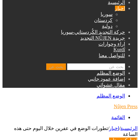
الرئيسية
اخبار
سوريا
كردستان
دولية
حركة التجديد الكُردستاني-سوريا
جريدة NÛJEN التجديد
اراء وحوارات
Kurdî
للتواصل معنا
بحث عن
الوضع المظلم
إضافة عمود جانبي
مقال عشوائي
الوضع المظلم
Nûjen Press
القائمة
الرئيسية
/
اخبار
/
تطورات الوضع في عفرين خلال اليوم حتى هذه
الساعة