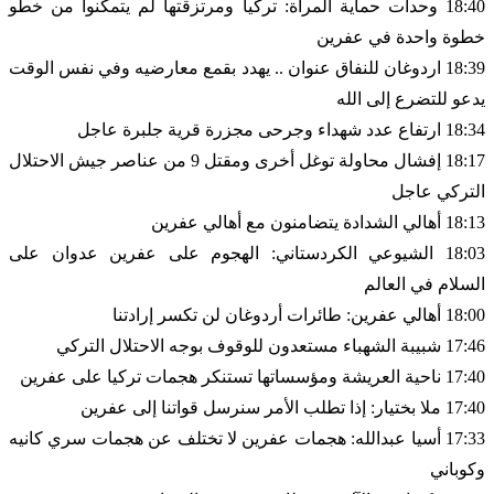
18:40 وحدات حماية المرأة: تركيا ومرتزقتها لم يتمكنوا من خطو
خطوة واحدة في عفرين
18:39 اردوغان للنفاق عنوان .. يهدد بقمع معارضيه وفي نفس الوقت
يدعو للتضرع إلى الله
18:34 ارتفاع عدد شهداء وجرحى مجزرة قرية جلبرة عاجل
18:17 إفشال محاولة توغل أخرى ومقتل 9 من عناصر جيش الاحتلال
التركي عاجل
18:13 أهالي الشدادة يتضامنون مع أهالي عفرين
18:03 الشيوعي الكردستاني: الهجوم على عفرين عدوان على
السلام في العالم
18:00 أهالي عفرين: طائرات أردوغان لن تكسر إرادتنا
17:46 شبيبة الشهباء مستعدون للوقوف بوجه الاحتلال التركي
17:40 ناحية العريشة ومؤسساتها تستنكر هجمات تركيا على عفرين
17:40 ملا بختيار: إذا تطلب الأمر سنرسل قواتنا إلى عفرين
17:33 أسيا عبدالله: هجمات عفرين لا تختلف عن هجمات سري كانيه
وكوباني