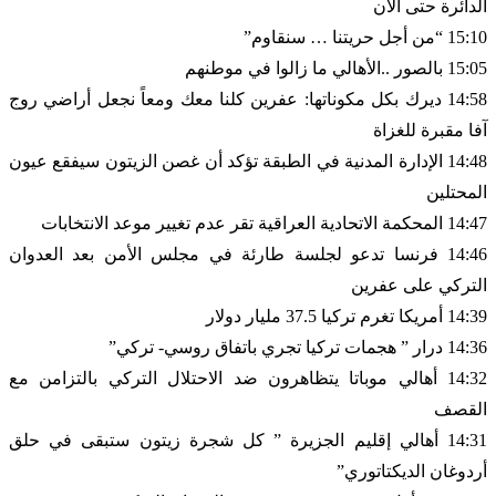
الدائرة حتى الآن
15:10 “من أجل حريتنا … سنقاوم”
15:05 بالصور ..الأهالي ما زالوا في موطنهم
14:58 ديرك بكل مكوناتها: عفرين كلنا معك ومعاً نجعل أراضي روج
آفا مقبرة للغزاة
14:48 الإدارة المدنية في الطبقة تؤكد أن غصن الزيتون سيفقع عيون
المحتلين
14:47 المحكمة الاتحادية العراقية تقر عدم تغيير موعد الانتخابات
14:46 فرنسا تدعو لجلسة طارئة في مجلس الأمن بعد العدوان
التركي على عفرين
14:39 أمريكا تغرم تركيا 37.5 مليار دولار
14:36 درار ” هجمات تركيا تجري باتفاق روسي- تركي”
14:32 أهالي موباتا يتظاهرون ضد الاحتلال التركي بالتزامن مع
القصف
14:31 أهالي إقليم الجزيرة ” كل شجرة زيتون ستبقى في حلق
أردوغان الديكتاتوري”