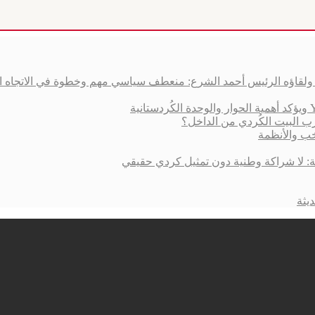
ق ولقاؤه الرئيس أحمد الشرع: منعطف سياسي مهم وخطوة في الاتجاه 
ب البيت الكُردي من الداخل؟
خب والأنظمة
ية: لا شراكة وطنية دون تمثيل كردي حقيقي
يثة