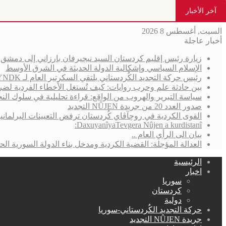
آخر الأخبار
السبت, أغسطس 8 2026
أخبار عاجلة
زيارة رئيس إقليم كردستان السيد نيجيرفان بارزاني إلى دمش
الإسلام السياسي وإشكالية الدولة الحديثة في الشرق الأوسط
رئيس حركة التجديد الكُردستاني يلتقي السكرتير العام لـ YNDK ويؤكد أهمية الحوار والوحدة الكُردستانية
بين حادثة علم وحرب روايات: كيف تُستغل الأخطاء الفردية لضر
سياسة التبرير والهروب من الواقع: قراءة تحليلية في سلوك الن
صدور العدد 20 من جريدة NÛJEN التجديد
القوى الكردية في روچآڤاي كُردستان ترفض التعيينات البرلمان
DaxuyanîyaTevgera Nûjen a kurdistanî:
بيان الى الرأي العام ..
العدالة المؤجلة: القضية الكردية ومدخل بناء الدولة السورية الحد
الرئيسية
اخبار
سوريا
كردستان
دولية
حركة التجديد الكُردستاني-سوريا
جريدة NÛJEN التجديد