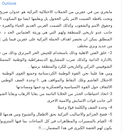
Outlook
مايجري من في عفرين من الحملات الاحتلالية التركية هو عدوان صري
وتحت يافطة الصمت الامر يكي الخجول بل وبعلمها ايضا مع السكوت الا
وحقوق الامم والشعوب وكذلك الصمت العربي العديم الحياء والغيرة
جانب عدو تاريخي للمنطقة ولهم التي هي وريثة العثمانين الجد د 
من جديد وبزي مختلف
الشوفييني التركي والتاريخي للكرد والمنطقة برمتها .
ومن هنا علينا نحن القوة الوطنية الكردستانية وجميع القوى الوطنية ا
الالتفاف حول القوة االسياسية والعسكرية ودعمها ومساندتها
3-اتخاذ احتياطات الحذر من الخلايا النائمة من بقايا الارهاب وبقايا ال
الى جانب قوات الاسايش والامنية الاخرى
4- وحدة الصف والكلمة قولا وعملا
5- فضح الجرائم والاساليب التركية بحق الاطفال والشيوخ ومن هدمها للمنشآت الانسانية والاثرية
6- القيام بالمسيرات والمظاهرات في كل الساحات بما فيها المتروبو
يكون لهم الحصة الكبرى في هذا المضمار…..!!