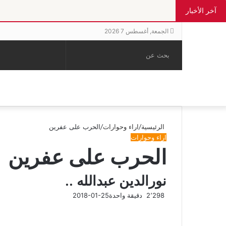
آخر الأخبار
الجمعة, أغسطس 7 2026
بحث
الوضع
إضافة
مقال
عن
المظلم
عمود
عشوائي
جانبي
الرئيسية
/
اراء وحوارات
/
الحرب على عفرين
اراء وحوارات
الحرب على عفرين
نورالدين عبدالله ..
2٬298
دقيقة واحدة
2018-01-25