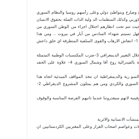
ح وصارخ وبتواطئ دولي وعلى رأسهم روسيا والنظام السوري
وربي وكذلك المنظمات الد ولية الذات الصلة بحقوق الانسان
 حيث تتم تحت انظارهم احتلال اجزاء من الوطن السوري من
.فهل نسيتم شهداء السادس من آيار في بيروت .. ومن هذا
المنطلق يمكن ان نختصر اهداف الحملة التركية على عفرين فيما يلي : 1- انتعاش الارهاب والقوى السلفية المتطرفة اي خلق داعش
2- خلق الفتن الاهلية وذلك باستخدام للجيش الحر المرتزق وذلك من خلال التغيير الديمغرافي 3-ضرب المكتسبات الوطنية المتمثلة
بالادارة الذاتية وكذلك ضرب للمشاريع الديمقراطية والوطنية المتمثلة بالفيدرالية روج آفا وشمال السوري 4- علاوة على الحقد
لسو رية والديمقراطية ان نتخذ المواقف المبدئية اتجاه هذا
الاحتلال الغاشم وتلك النقاط والمواقف هي :1-وحدة الصف الوطني السوري والكردي ومن هم يمثلون المشروع الديقراطي 2-
شوفينية لانهم سيغدروننا عندما تاتيهم الفرصة المناسبة والوقوف
لات وعواصم اصحاب القرار وعلى المغتربين الكردستانيين ان