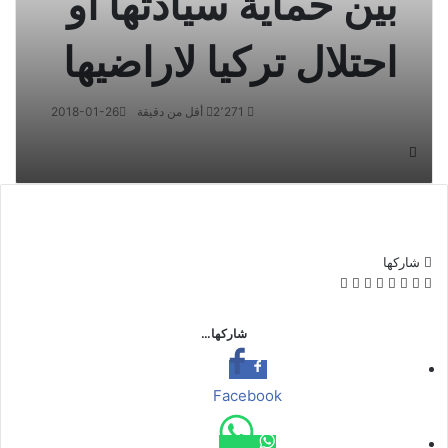
بين حماية سيادتها او
احتلال تركيا لاراضيها
2٬271
أقل من دقيقة
2018-01-26
شاركها
ف
ت
م
م
و
ت
ڤ
م
ي
و
ا
ا
ا
ي
ا
ش
س
ي
س
س
ت
ل
ي
ا
شاركها…
ب
ت
ن
ن
س
ق
ب
ر
و
ر
ج
ج
ا
ر
ر
ك
ك
ر
ر
ب
ا
ة
Facebook
م
ع
ب