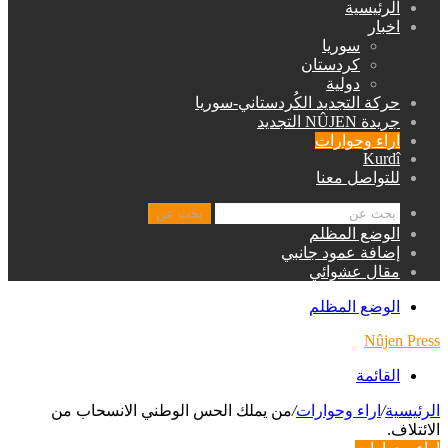
الرئيسية
اخبار
سوريا
كردستان
دولية
حركة التجديد الكُردستاني-سوريا
جريدة NÛJEN التجديد
اراء وحوارات
Kurdî
للتواصل معنا
بحث عن
الوضع المظلم
إضافة عمود جانبي
مقال عشوائي
الوضع المظلم
Nûjen Press
القائمة
الرئيسية
/
اراء وحوارات
/
من يملك الحس الوطني الانسحاب من
الائتلاف.