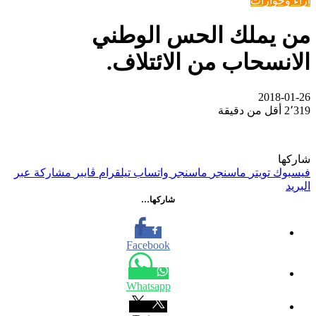
اراء وحوارات
من يملك الحس الوطني
الانسحاب من الائتلاف.
2018-01-26
2٬319
أقل من دقيقة
شاركها
فيسبوك
تويتر
ماسنجر
ماسنجر
واتساب
تيلقرام
ڤايبر
مشاركة عبر
البريد
شاركها…
Facebook
Whatsapp