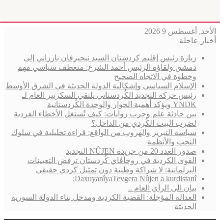
الأحد, أغسطس 9 2026
أخبار عاجلة
زيارة رئيس إقليم كردستان السيد نيجيرفان بارزاني إلى
دمشق ولقاؤه الرئيس أحمد الشرع: منعطف سياسي مهم
وخطوة في الاتجاه الصحيح
الإسلام السياسي وإشكالية الدولة الحديثة في الشرق الأوسط
رئيس حركة التجديد الكُردستاني يلتقي السكرتير العام لـ
YNDK ويؤكد أهمية الحوار والوحدة الكُردستانية
بين حادثة علم وحرب روايات: كيف تُستغل الأخطاء الفردية
لضرب البيت الكُردي من الداخل؟
سياسة التبرير والهروب من الواقع: قراءة تحليلية في سلوك
النخب والأنظمة
صدور العدد 20 من جريدة NÛJEN التجديد
القوى الكردية في روچآڤاي كُردستان ترفض التعيينات
البرلمانية: لا شراكة وطنية دون تمثيل كردي حقيقي
DaxuyanîyaTevgera Nûjen a kurdistanî:
بيان الى الرأي العام ..
العدالة المؤجلة: القضية الكردية ومدخل بناء الدولة السورية
الحديثة