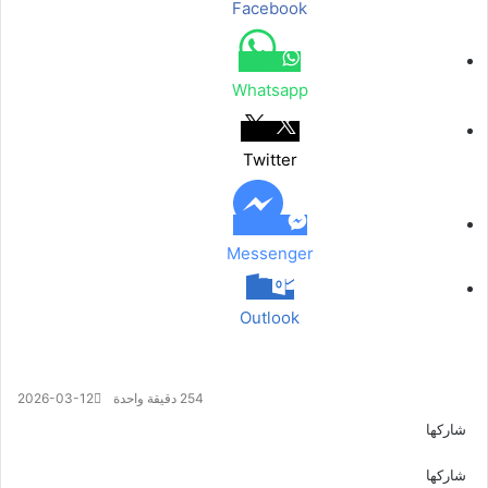
Facebook
Whatsapp
Twitter
Messenger
Outlook
254
دقيقة واحدة
2026-03-12
شاركها
ف
ت
م
م
و
ت
ڤ
م
ي
و
ا
ا
ا
ي
ا
ش
شاركها