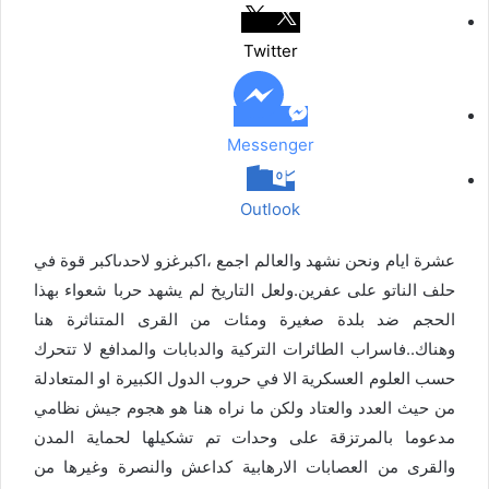
ل
ب
Twitter
ر
ي
د
Messenger
Outlook
عشرة ايام ونحن نشهد والعالم اجمع ،اكبرغزو لاحدىاكبر قوة في
حلف الناتو على عفرين.ولعل التاريخ لم يشهد حربا شعواء بهذا
الحجم ضد بلدة صغيرة ومئات من القرى المتناثرة هنا
وهناك..فاسراب الطائرات التركية والدبابات والمدافع لا تتحرك
حسب العلوم العسكرية الا في حروب الدول الكبيرة او المتعادلة
من حيث العدد والعتاد ولكن ما نراه هنا هو هجوم جيش نظامي
مدعوما بالمرتزقة على وحدات تم تشكيلها لحماية المدن
والقرى من العصابات الارهابية كداعش والنصرة وغيرها من