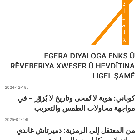
ذ
ا
ت
ص
ل
ة
EGERA DIYALOGA ENKS Û
RÊVEBERIYA XWESER Û HEVDÎTINA
LIGEL ŞAMÊ
2024-12-15
كوباني: هوية لا تُمحى وتاريخ لا يُزوّر – في
مواجهة محاولات الطمس والتعريب
2025-02-24
من المعتقل إلى الرمزية: دميرتاش غاندي