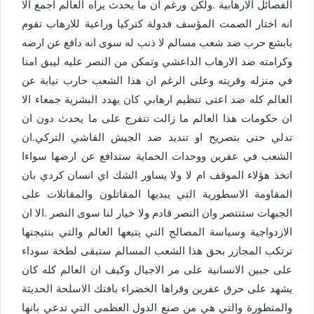
الفصائل الارهابية .ولكن ورغم ان ما يحدث يراه العالم اجمع الا
انه اختار الصمت المؤسف فدولة كتركيا وراعية للارهاب تقوم
بابشع حرب ضد شعب مسالم لا ذنب له سوى انه دافع عن ارضه
وكرامته ضد الارهاب الداعشي وتمكن من النصر عليه ليبق امنا
في منزله وقريته وعلى الرغم ان هذا الشعب حارب نيابة عن
العالم كله ضد اعتى تنظيم ارهابي كان يهدد البشرية جمعاء الا
ان حكومات هذا العالم ما زالت تتفرج على ما يحدث دون ان
تدلي حتى بتصريح او تنديد ضد الجيش الفاشي التركي.ان
الشعب في عفرين ووحدات الحماية ستدافع عن ارضها سواءا
اتخذ هؤلاء الموقف ام لا ولا يساور الشك اي انسان كردي بان
المقاومة الاسطورية التي يبديها المقاتلون والمقاتلات على
الجبهات ستنتصر وان النصر قادم ولا خيار لنا سوى النصر .الا ان
الازدواجية وسياسة المصالح التي يتبعها العالم والتي بنتيجتها
ترتكب المجازر بحق هذا الشعب المسالم ستبقى لطخة سوداء
على جبين الانسانية على مر الاجيال وكيف ان العالم كله كان
يشهد على حرق عفرين وقراها الخضراء بافتك الاسلحة الحديثة
والمتطورة والتي هي من صنع الدول العظمى التي تدعي بانها