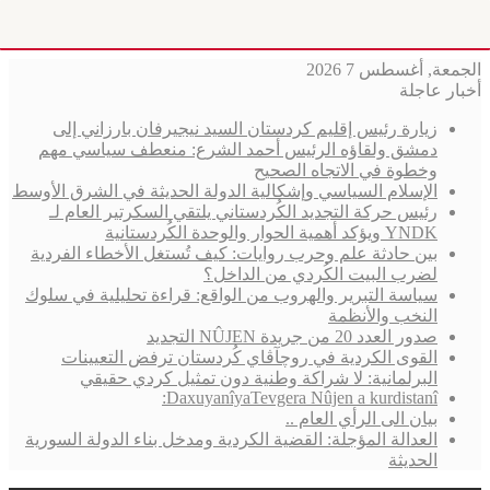
الجمعة, أغسطس 7 2026
أخبار عاجلة
زيارة رئيس إقليم كردستان السيد نيجيرفان بارزاني إلى
دمشق ولقاؤه الرئيس أحمد الشرع: منعطف سياسي مهم
وخطوة في الاتجاه الصحيح
الإسلام السياسي وإشكالية الدولة الحديثة في الشرق الأوسط
رئيس حركة التجديد الكُردستاني يلتقي السكرتير العام لـ
YNDK ويؤكد أهمية الحوار والوحدة الكُردستانية
بين حادثة علم وحرب روايات: كيف تُستغل الأخطاء الفردية
لضرب البيت الكُردي من الداخل؟
سياسة التبرير والهروب من الواقع: قراءة تحليلية في سلوك
النخب والأنظمة
صدور العدد 20 من جريدة NÛJEN التجديد
القوى الكردية في روچآڤاي كُردستان ترفض التعيينات
البرلمانية: لا شراكة وطنية دون تمثيل كردي حقيقي
DaxuyanîyaTevgera Nûjen a kurdistanî:
بيان الى الرأي العام ..
العدالة المؤجلة: القضية الكردية ومدخل بناء الدولة السورية
الحديثة