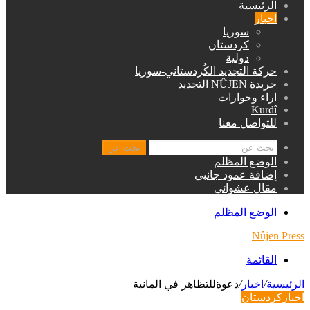
الرئيسية
اخبار
سوريا
كردستان
دولية
حركة التجديد الكُردستاني-سوريا
جريدة NÛJEN التجديد
اراء وحوارات
Kurdî
للتواصل معنا
بحث عن
الوضع المظلم
إضافة عمود جانبي
مقال عشوائي
الوضع المظلم
Nûjen Press
القائمة
الرئيسية
/
اخبار
/
دعوةللتظاهر في المانية
اخبار
كردستان