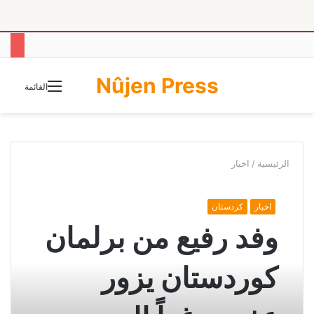
Nûjen Press
الوضع
القائمة
المظلم
الرئيسية
/
اخبار
اخبار
كردستان
وفد رفيع من برلمان
كوردستان يزور