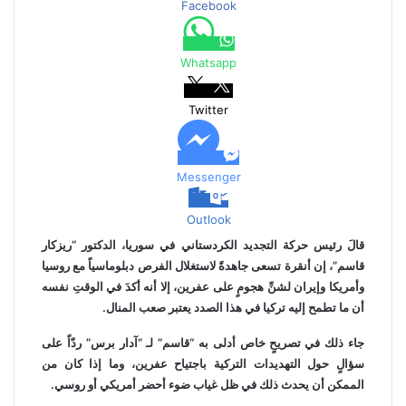
Facebook
و
ر
ج
ج
ا
ر
ك
ر
ك
ر
ر
ا
ب
ة
م
ع
Whatsapp
ب
ر
ا
Twitter
ل
ب
ر
Messenger
ي
د
Outlook
قالَ رئيس حركة التجديد الكردستاني في سوريا، الدكتور “ريزكار
قاسم”، إن أنقرة تسعى جاهدةً لاستغلال الفرص دبلوماسياً مع روسيا
وأمريكا وإيران لشنِّ هجومٍ على عفرين، إلا أنه أكدَ في الوقتِ نفسه
أن ما تطمح إليه تركيا في هذا الصدد يعتبر صعب المنال.
جاء ذلك في تصريحٍ خاص أدلى به “قاسم” لـ “آدار برس” ردّاً على
سؤالٍ حول التهديدات التركية باجتياح عفرين، وما إذا كان من
الممكن أن يحدث ذلك في ظل غياب ضوء أحضر أمريكي أو روسي.