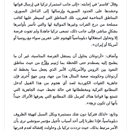
وقالَ “قاسم” في إجابته: «إلى جانب استمرار تركيا في إرسال قواتها
وحشدها على الحدود السورية وإرسالها إلى الداخل السوري،
المناطق المتاخمة لعفرين، تلك المناطق التي تُسيطر عليها كتائب
مسلحة من درع الفرات وغيرها الموالية لها والتي تأتمر بأوامرها
بشكلٍ مباشر، فإلى جانب ذلك، تسعى تركيا جاهدةً ولم تفوت فرصة
إلا وتحاول استغلالها دبلوماسياً للهجوم على عفرين سواء مع روسيا أو
أمريكا أو إيران».
وأضاف: «أردوغان يحاول أن يستغل الفرصة المناسبة، غير أن ما
يطمح إليه يصطدم حتى اللحظة بما رُسِم ووُزِّع من حيث مناطق
النفوذ بين الروس والأمريكان، الأمر الذي يجعل مما يخطط له
أردوغان وحكومته صعبة المنال هذا من جهة، ومن جهةٍ أُخرى فإن
جاهزية القوات الكوردية لصد أي هجوم من هذا القبيل تُدخل
المطامع التركية ومخططاتها في حالة تخبط، حيث الجاهزية التي
تتمتع بها قواتنا هناك تُفرمل تلك المطامع التي يعرفها الأتراك جيداً
بأنها لن تكون نزهة».
وتابع: «لذلك فتركيا دون شك مستمرة وبكل السبل لتهيئة الظروف
دبلوماسياً، فإذا نظرنا إلى أحد أسباب تأجيل مؤتمر سوتشي نرى بأن
الأمر مرتبط بذلك، حيث ترددت تركيا بل وحاولت إفشاله لعدم قدرتها