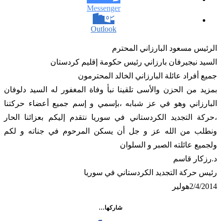
Messenger
Outlook
الرئيس مسعود البارزاني المحترم
السيد نيجيرفان بارزاني رئيس حكومة إقليم كردستان
جميع أفراد عائلة البارزاني الخالد المحترمون
بمزيد من الحزن والأس
ى تلقينا نبأ وفاة المغفور له السيد دلوفان
البارزاني وهو في عز شبابه ،بإسمي و إسم جميع أعضاء حركتنا
،حركة التجديد الكردستاني في سوريا نتقدم إليكم بعزائنا الحار
ونطلب من الله عز و جل أن يسكن المرحوم في جناته و لكم
ولجميع عائلته الصبر و السلوان
د.رزكار قاسم
رئيس حركة التجديد الكردستاني في سوريا
2/4/2014هولير
شاركها…