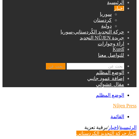
الرئيسية
اخبار
سوريا
كردستان
دولية
حركة التجديد الكُردستاني-سوريا
جريدة NÛJEN التجديد
اراء وحوارات
Kurdî
للتواصل معنا
بحث عن
الوضع المظلم
إضافة عمود جانبي
مقال عشوائي
الوضع المظلم
Nûjen Press
القائمة
الرئيسية
/
اخبار
/
برقية تعزية
اخبار
حركة التجديد الكردستاني