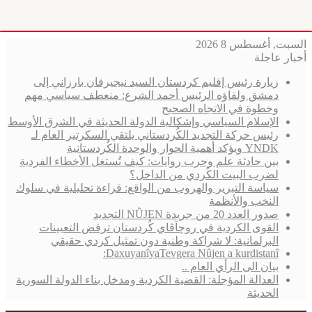
السبت, أغسطس 8 2026
أخبار عاجلة
زيارة رئيس إقليم كردستان السيد نيجيرفان بارزاني إلى
دمشق ولقاؤه الرئيس أحمد الشرع: منعطف سياسي مهم
وخطوة في الاتجاه الصحيح
الإسلام السياسي وإشكالية الدولة الحديثة في الشرق الأوسط
رئيس حركة التجديد الكُردستاني يلتقي السكرتير العام لـ
YNDK ويؤكد أهمية الحوار والوحدة الكُردستانية
بين حادثة علم وحرب روايات: كيف تُستغل الأخطاء الفردية
لضرب البيت الكُردي من الداخل؟
سياسة التبرير والهروب من الواقع: قراءة تحليلية في سلوك
النخب والأنظمة
صدور العدد 20 من جريدة NÛJEN التجديد
القوى الكردية في روچآڤاي كُردستان ترفض التعيينات
البرلمانية: لا شراكة وطنية دون تمثيل كردي حقيقي
DaxuyanîyaTevgera Nûjen a kurdistanî:
بيان الى الرأي العام ..
العدالة المؤجلة: القضية الكردية ومدخل بناء الدولة السورية
الحديثة