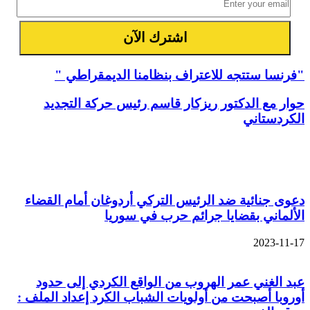
"فرنسا ستتجه للاعتراف بنظامنا الديمقراطي "
حوار مع الدكتور ريزكار قاسم رئيس حركة التجديد
الكردستاني
مقالات ذات صلة
دعوى جنائية ضد الرئيس التركي أردوغان أمام القضاء
الألماني بقضايا جرائم حرب في سوريا
2023-11-17
عبد الغني عمر الهروب من الواقع الكردي إلى حدود
أوروبا أصبحت من أولويات الشباب الكرد إعداد الملف :