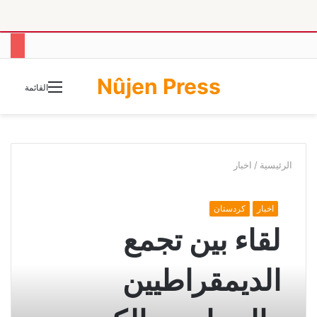
Nûjen Press
الوضع
القائمة
المظلم
الرئيسية
/
اخبار
اخبار
كردستان
لقاء بين تجمع
الديمقراطيين