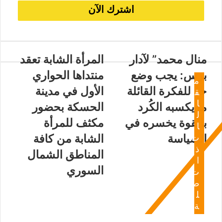
منال محمد” لآدار
المرأة الشابة تعقد
برس: يجب وضع
منتداها الحواري
م
حد للفكرة القائلة
الأول في مدينة
ق
ا
ما يكسبه الكُرد
الحسكة بحضور
ل
بالقوة يخسره في
مكثف للمرأة
ا
السياسة
الشابة من كافة
ت
ذ
المناطق الشمال
ا
السوري
ت
ص
ل
ة