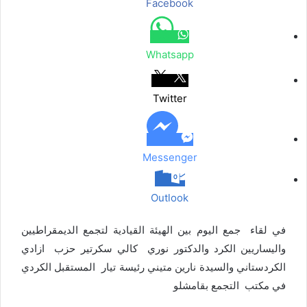
Facebook
م
ع
ب
ر
Whatsapp
ا
ل
ب
Twitter
ر
ي
د
Messenger
Outlook
في لقاء جمع اليوم بين الهيئة القيادية لتجمع الديمقراطيين
واليساريين الكرد والدكتور نوري كالي سكرتير حزب ازادي
الكردستاني والسيدة نارين متيني رئيسة تيار المستقبل الكردي
في مكتب التجمع بقامشلو