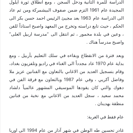
الدراسة للمرة الثانية ودخل السجن ، ومع انطلاق ثورة ايلول
المجيدة عام 1961 التزم ضمن صفوف البيشمركة ومن ثم عاد
الى الدراسة عام 1963 بعد مجيئ الرئيس احمد حسن بكر الى
الحكم ، حيث تابع دراسته وتخرج من المعهد واصبح استاذاً للفن
، وعين في بلدة مخمور ، ثم انتقل الى “مدرسة اربيل العلى”
واصبح مدرساً هناك .
وبعد فترة من الانقطاع وبقاءه في سلك التعليم بأربيل ، ومع
بداية عام 1970 عاد مجدداً الى الغناء في راديو وتلفزيون بغداد،
وقام بتسجيل العديد من الاغاني بالتعاون مع الفنانين عزيز ملا
وفاضل آكريي ، وفي عام 1987 وبالتعاون مع فرقة الفن في
دهوك والتي كان يقودها الموسيقي المشهور عالمياً دلشاد
محمد سعيد ، سجل العديد من الاغاني مع نخبة من فنانين
منطقة بهدينان .
عام فقط في الغربة:
غادر تحسين طه الوطن في شهر آذار من عام 1994 الى اوربا