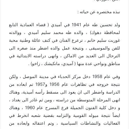
نبذه مختصره عن حياته :
ولد تحسين طه عام 1941 في آميدي ( قضاء العمادية التابع
لمحافظة دهوك) ، والده طه محمد سليم آميدي ، ووالدته
غوربت سليم خانم ، ترعرع الفنان في كنف عائلة وطنية محبة
للفن والموسيقى ، ونتيجة عمل والده اضطر منذ صغره الى
الترحال الى العديد من الاماكن ، وانهى دراسته الابتدائية في
مناطق ونواحي عدة منها ( آميدي، مانكيشك ، زاخو) .
وفي عام 1958 دخل مركز الحدباء في مدينة الموصل ، ولكن
نتيجة خروجه في تظاهرات عام 1956 و1957 تم ابعاده من
الدراسة واضطر الى ان يعود الى مسقط رأسه آميدية، وهناك
انهى المرحلة المتوسطة من دراسته ، ومن ثم غادر الى بغداد ،
و دخل كلية الفنون الجميلة فرع المسرح عام 1960 ، وهناك
ايضاً نتيجة ميوله القومية والتزامه بقضية شعبه انخرط في
الفعاليات والنشاطات السياسية ، وتم اعتقاله وابعاده من