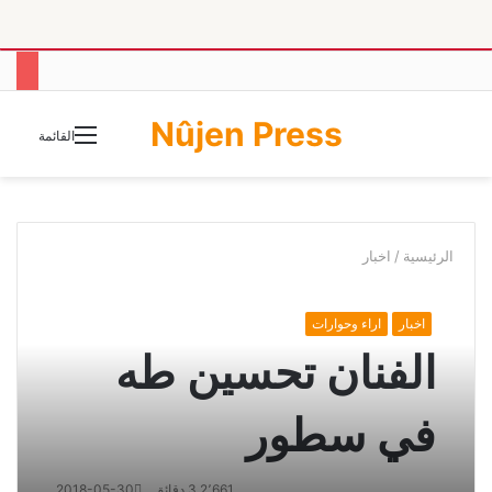
Nûjen Press
الوضع
القائمة
المظلم
الرئيسية
/
اخبار
اخبار
اراء وحوارات
الفنان تحسين طه
في سطور
2٬661
3 دقائق
2018-05-30