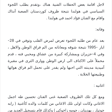
لاجل اقامة بعض الحفلات الفنية هناك ،وتقدم بطلب اللجوء
السياسي في هولندا نتيجة ظروف كوردستان الصعبة آنذاك
واقام مع الفنان فؤاد احمد في هولندا .
وفاته:
بعد عام من طلبه اللجوء تعرض لمرض القلب وتوفي في 28-
ايار -1995 نتيجة شوقه ومعاناته من الم فراق الوطن والاهل ،
وفي 4-حزيران وبمشاركة كبيرة من عشاق ومحبي فنه ، قدم
محملاً على الاكتاف الى ارض الوطن ووارى الثرى في مقبرة
آميدية مدينته التي احبها ولم يقدر على تحمل الم فراق هوائها
وطبيعتها الخلابة .
اغانيه :
ومع كل تلك الظروف الصعبة غنى الفنان تحسين طه اجمل
الاغاني وكانت اولى تلك الاغاني من كلمات والده كأغنية ( رابه
جوتيار ، بهدينان ، جومه زاخوكى ) وكذلك قام بتسجيل العديد من