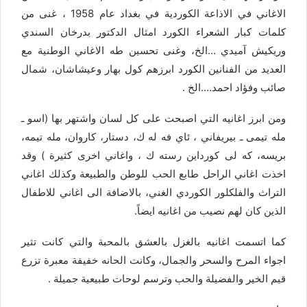
الاغاني في الاذاعة الكوردية في بغداد عام 1958 ، غنى من
كلمات كبار الشعراء الكورد امثال الدكتور بدرخان السندي
وريكيش آميدي …الخ، وغنى تحسين طه الاغاني الوطنية مع
العديد من الفنانين الكورد ابرزهم كول بهار وعيشاشان، شمال
صائب وفؤاد احمد….الخ .
ومن ابرز اغانيه التي اصبحت على كل لسان واشتهر بها (اسو ـ
مله تيمى ـ بيريفاني ، ئاي فه له ك، دستار، كاروان، مله تيمه،
بريسه، كه لى كورداين رسته ك ، واغاني اخرى كثيرة ) وقد
اخذت اغاني الراحل طابع الحب للوطن والطبيعة وكذلك اغاني
التراث والفلكلور الكوردي الغني، بالاضافة الى اغاني للاطفال
الذين كان لهم نصيب من اغانيه ايضاً.
كما اتسمت اغانيه بالغزل بالعشق بالمحبة والتي كانت تثير
اجواء المرح والسحر والجمال، وكانت الحانه خفيفة معبرة تزرع
قيم الخير والفضيلة والحب وترسم لوحات طبيعية جميلة .