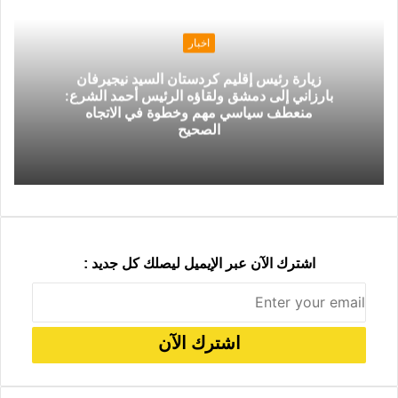
ك
ر
ر
ا
ب
ب
ة
م
ر
ع
ا
ب
اخبار
ل
ر
زيارة رئيس إقليم كردستان السيد نيجيرفان
ب
ا
بارزاني إلى دمشق ولقاؤه الرئيس أحمد الشرع:
ر
ل
منعطف سياسي مهم وخطوة في الاتجاه
ي
ب
الصحيح
د
ر
ي
د
اشترك الآن عبر الإيميل ليصلك كل جديد :