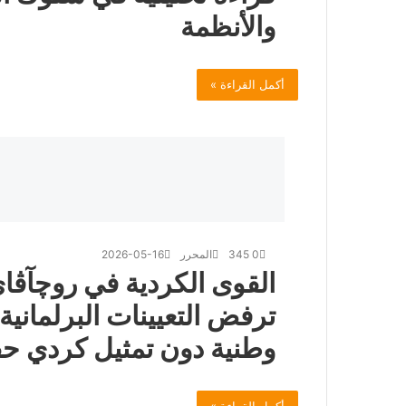
والأنظمة
أكمل القراءة »
0
345
المحرر
2026-05-16
القوى الكردية في روچآڤا
ترفض التعيينات البرلمانية:
وطنية دون تمثيل كردي ح