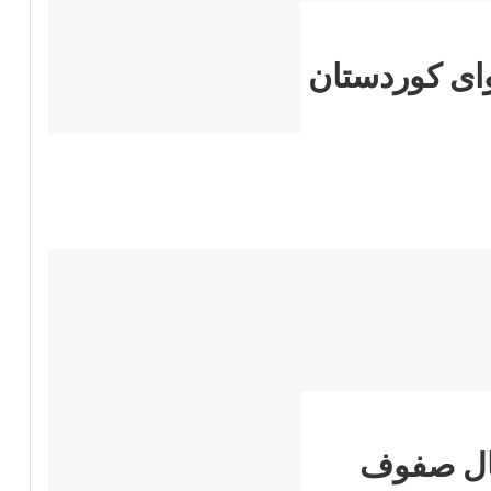
وای کوردستان
فال صفوف