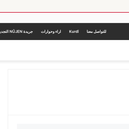
للتواصل معنا
Kurdî
اراء وحوارات
جريدة NÛJEN التجديد