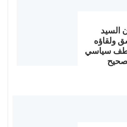
 السيد
ق ولقاؤه
عطف سياسي
لصحيح