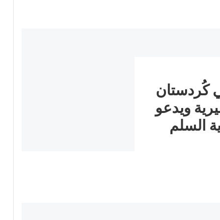
 كُردستان
رية ويدعو
ة السلم