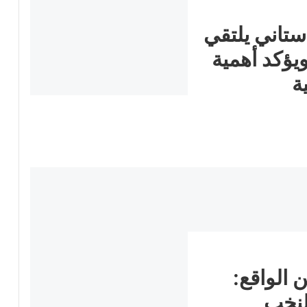
ستاني يلتقي
كرتير العام لـ YNDK ويؤكد أهمية
ة
 الواقع:
لنخب