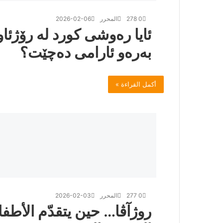
0
278
المحرر
2026-02-06
ئایا رەوشی کورد لە رۆژئا
بەرەو ئارامی دەچێت؟
أكمل القراءة »
0
277
المحرر
2026-02-03
روژآڤا… حين يتقدّم الأط