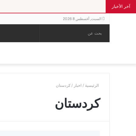
آخر الأخبار
السبت, أغسطس 8 2026
بحث
الوضع
إضافة
مقال
عن
المظلم
عمود
عشوائي
جانبي
الرئيسية
/
اخبار
/
كردستان
كردستان