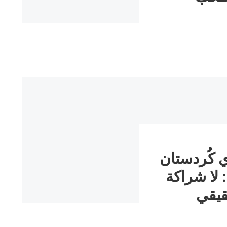
ي كُردستان
 لا شراكة
قيقي