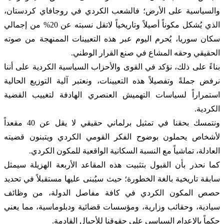
والسياسية على الأرض؛ فالشعب الكردي في روجافاي كردستان،
الذي يُشكل مكوناً أصيلاً وتاريخياً لاتقل نسبته عن 20% من إجمالي
سكان سوريا، يُحرم اليوم عبر هذه التعيينات الممنهجة من صوته
الحقيقي وحقه المشاع في صنع القرار الوطني.
بناءً على ذلك، نؤكد في القوى والأحزاب السياسية الكردية على أننا
نرفض جملةً وتفصيلاً هذه التعيينات، ونعتبر آلية التوزيع الحالية
استمراراً لسياسات التهميش العنصري الهادفة لتغييب القضية
الكردية.
ونتمسك بحقنا في تمثيل برلماني حقيقي لا يقل عن 40 مقعداً
لأشخاص يحملون بوضوح الفكر القومي الكردي ويتبنون قضيته
العادلة، تماشياً مع النسبة السكانية الواقعية للمكون الكردي.
كما نحذر بأن القبول بتثبيت هذه المقاعد الأربعة الهزيلة سيمثل
سابقة تاريخية بالغة الخطورة؛ حيث سيُبنى عليها مستقبلاً في تحديد
حصص المكون الكردي في كافة مفاصل الدولة، من وظائف
سيادية، وحقائب وزارية، ومؤسسات قضائية ودبلوماسية، مما يعني
حكماً بالإعدام السياسي على حقوقنا للأجيال القادمة.