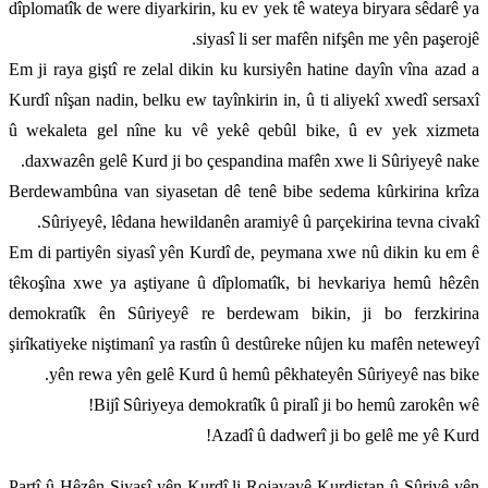
dîplomatîk de were diyarkirin, ku ev yek tê wateya biryara sêdarê ya
siyasî li ser mafên nifşên me yên paşerojê.
Em ji raya giştî re zelal dikin ku kursiyên hatine dayîn vîna azad a
Kurdî nîşan nadin, belku ew tayînkirin in, û ti aliyekî xwedî sersaxî
û wekaleta gel nîne ku vê yekê qebûl bike, û ev yek xizmeta
daxwazên gelê Kurd ji bo çespandina mafên xwe li Sûriyeyê nake.
Berdewambûna van siyasetan dê tenê bibe sedema kûrkirina krîza
Sûriyeyê, lêdana hewildanên aramiyê û parçekirina tevna civakî.
Em di partiyên siyasî yên Kurdî de, peymana xwe nû dikin ku em ê
têkoşîna xwe ya aştiyane û dîplomatîk, bi hevkariya hemû hêzên
demokratîk ên Sûriyeyê re berdewam bikin, ji bo ferzkirina
şirîkatiyeke niştimanî ya rastîn û destûreke nûjen ku mafên neteweyî
yên rewa yên gelê Kurd û hemû pêkhateyên Sûriyeyê nas bike.
Bijî Sûriyeya demokratîk û piralî ji bo hemû zarokên wê!
Azadî û dadwerî ji bo gelê me yê Kurd!
Partî û Hêzên Siyasî yên Kurdî li Rojavayê Kurdistan û Sûriyê yên