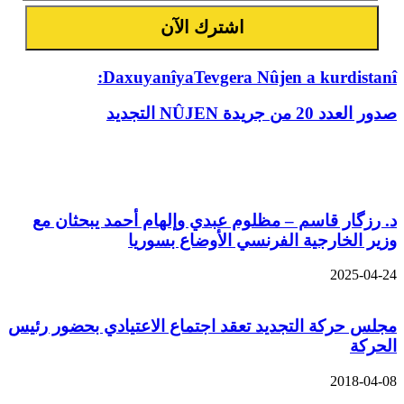
DaxuyanîyaTevgera Nûjen a kurdistanî:
صدور العدد 20 من جريدة NÛJEN التجديد
مقالات ذات صلة
د. رزگار قاسم – مظلوم عبدي وإلهام أحمد يبحثان مع
وزير الخارجية الفرنسي الأوضاع بسوريا
2025-04-24
مجلس حركة التجديد تعقد اجتماع الاعتيادي بحضور رئيس
الحركة
2018-04-08