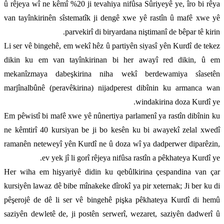
û rêjeya wî ne kêmî %20 ji tevahiya nifûsa Sûriyeyê ye, îro bi rêya
van tayînkirinên sîstematîk ji dengê xwe yê rastîn û mafê xwe yê
parvekirî di biryardana niştimanî de bêpar tê kirin.
Li ser vê bingehê, em wekî hêz û partiyên siyasî yên Kurdî de tekez
dikin ku em van tayînkirinan bi her awayî red dikin, û em
mekanîzmaya dabeşkirina niha wekî berdewamiya sîasetên
marjînalbûnê (peravêkirina) nijadperest dibînin ku armanca wan
windakirina doza Kurdî ye.
Em pêwistî bi mafê xwe yê nûnertiya parlamenî ya rastîn dibînin ku
ne kêmtirî 40 kursiyan be ji bo kesên ku bi awayekî zelal xwedî
ramanên neteweyî yên Kurdî ne û doza wî ya dadperwer diparêzin,
ev yek jî li gorî rêjeya nifûsa rastîn a pêkhateya Kurdî ye.
Her wiha em hişyariyê didin ku qebûlkirina çespandina van çar
kursiyên lawaz dê bibe mînakeke dîrokî ya pir xeternak; Ji ber ku di
pêşerojê de dê li ser vê bingehê pişka pêkhateya Kurdî di hemû
saziyên dewletê de, ji postên serwerî, wezaret, saziyên dadwerî û