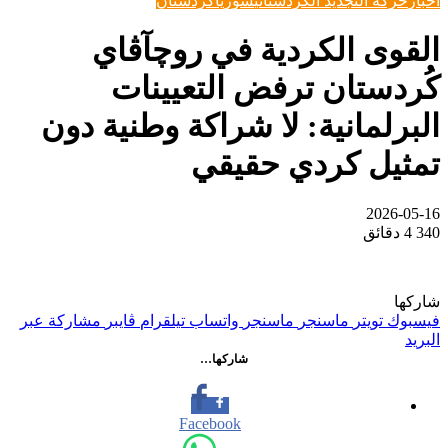
اخبار
حركة التجديد الكردستاني
سوريا
كردستان
القوى الكردية في روچآڤاي
كُردستان ترفض التعيينات
البرلمانية: لا شراكة وطنية دون
تمثيل كردي حقيقي
2026-05-16
340
4 دقائق
شاركها
فيسبوك
تويتر
ماسنجر
ماسنجر
واتساب
تيلقرام
ڤايبر
مشاركة عبر
البريد
شاركها…
Facebook