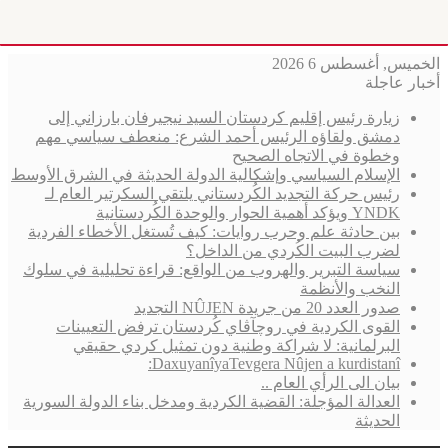
الخميس, أغسطس 6 2026
أخبار عاجلة
زيارة رئيس إقليم كردستان السيد نيجيرفان بارزاني إلى
دمشق ولقاؤه الرئيس أحمد الشرع: منعطف سياسي مهم
وخطوة في الاتجاه الصحيح
الإسلام السياسي وإشكالية الدولة الحديثة في الشرق الأوسط
رئيس حركة التجديد الكُردستاني يلتقي السكرتير العام لـ
YNDK ويؤكد أهمية الحوار والوحدة الكُردستانية
بين حادثة علم وحرب روايات: كيف تُستغل الأخطاء الفردية
لضرب البيت الكُردي من الداخل؟
سياسة التبرير والهروب من الواقع: قراءة تحليلية في سلوك
النخب والأنظمة
صدور العدد 20 من جريدة NÛJEN التجديد
القوى الكردية في روچآڤاي كُردستان ترفض التعيينات
البرلمانية: لا شراكة وطنية دون تمثيل كردي حقيقي
DaxuyanîyaTevgera Nûjen a kurdistanî:
بيان الى الرأي العام ..
العدالة المؤجلة: القضية الكردية ومدخل بناء الدولة السورية
الحديثة