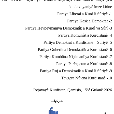
ku daxuyaniyê îmze kirine:
1- Partiya Lîberal a Kurd li Sûriyê
2- Partiya Kesk a Demokrat
3- Partiya Hevpeymaniya Demokratîk a Kurdî ya Sûrî
4- Partiya Komunîst a Kurdistanê
5- Partiya Demokrat a Kurdistanê – Sûriyê
6- Partiya Guhertina Demokratîk a Kurdistanê
7- Partiya Kombûna Niştimanî ya Kurdistanê
8- Partiya Parêzgeran a Kurdistanê
9- Partiya Roj a Demokratîk a Kurd li Sûriyê
10- Tevgera Nûjena Kurdistanê.
Rojavayê Kurdistan, Qamişlo, 15’ê Gulanê 2026
شاركها…