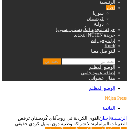
الرئيسية
اخبار
سوريا
كردستان
دولية
حركة التجديد الكُردستاني-سوريا
جريدة NÛJEN التجديد
اراء وحوارات
Kurdî
للتواصل معنا
بحث عن
الوضع المظلم
إضافة عمود جانبي
مقال عشوائي
الوضع المظلم
Nûjen Press
القائمة
الرئيسية
/
اخبار
/
القوى الكردية في روچآڤاي كُردستان ترفض
التعيينات البرلمانية: لا شراكة وطنية دون تمثيل كردي حقيقي