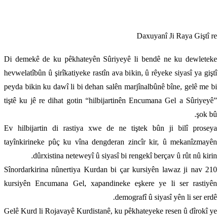
Daxuyanî Ji Raya Giştî re
Di demekê de ku pêkhateyên Sûriyeyê li bendê ne ku dewleteke
hevwelatîbûn û şirîkatiyeke rastîn ava bikin, û rêyeke siyasî ya giştî
peyda bikin ku dawî li bi dehan salên marjînalbûnê bîne, gelê me bi
tiştê ku jê re dihat gotin “hilbijartinên Encumana Gel a Sûriyeyê”
şok bû.
Ev hilbijartin di rastiya xwe de ne tiştek bûn ji bilî proseya
tayînkirineke pûç ku vîna dengderan zincîr kir, û mekanîzmayên
dûrxistina neteweyî û siyasî bi rengekî berçav û rût nû kirin.
Sînordarkirina nûnertiya Kurdan bi çar kursiyên lawaz ji nav 210
kursiyên Encumana Gel, xapandineke eşkere ye li ser rastiyên
demografî û siyasî yên li ser erdê.
Gelê Kurd li Rojavayê Kurdistanê, ku pêkhateyeke resen û dîrokî ye