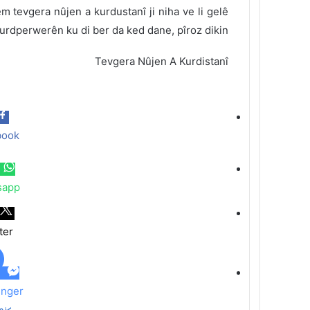
m tevgera nûjen a kurdustanî ji niha ve li gelê
rdperwerên ku di ber da ked dane, pîroz dikin.
Tevgera Nûjen A Kurdistanî
book
sapp
ter
nger