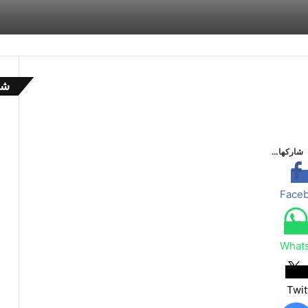
شا
إ
غ
ل
ا
شاركها…
ق
Face
What
Twit