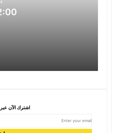
ي
24
د
00 Nîvroj
2026-04-24
12:00 Nîvroj
2026-03-22
distanî bi boneya Newroza 2026an
اشترك الآن عبر 
2026-03-22
بيان صادر عن حركة التجديد الكُردستاني بمنا