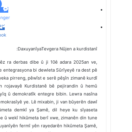
ي
د
nger
ook
DaxuyanîyaTevgera Nûjen a kurdistanî:
hêz ra derbas dibe û ji 10ê adara 2025an ve,
ve entegrasyona bi dewleta Sûrîyeyê ra dest pê
eyeka pirreng, pêwîst e serê pêşîn zimanê kurdî
n rojavayê Kurdistanê bê pejirandin û hemû
îq û demokratîk entegre bibin. Lewra nasîna
mokrasîyê ye. Lê mixabin, ji van bûyerên dawî
ûmeta demkî ya Şamê, dil heye ku sîyaseta
ibe û wekî hikûmeta berî xwe, zimanên din tune
axuyanîyên fermî yên rayedarên hikûmeta Şamê,