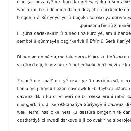
cihê şermezarîyê ne. Kurd ku neteweyeka resen a vê
wan fermî be û di hemû dam û dezgehên hikûmetê da li
bingehîn ê Sûrîyeyê ye û beşeka sereke ya serwerîya v
parastina hemû zimanên 
Li şûna qedexekirin û tunedîtina kurdîyê, em li ben
sembol û şûnmayên dagirkerîyê li Efrîn û Serê Kanîyê 
Di heman demê da, modela dersa bijare ku heftane du sa
ya dîrokî dijî, li hev nake û neheqîyeka herî mezin e k
Zimanê me, mafê me yê rewa ye û naskirina wî, merc
Loma em ji hemû hêzên navdewletî -bi taybetî aktorên 
daxwaz dikin ku di vî warî da bi roleka erênî rabin 
misogerkirin. Ji serokkomarîya Sûrîyeyê jî daxwaz di
wekî fermî nas bike heta ku destûra bingehîn tê danî
destkeftîyê bi xwedî derkeve û ji bo avakirina siberoje