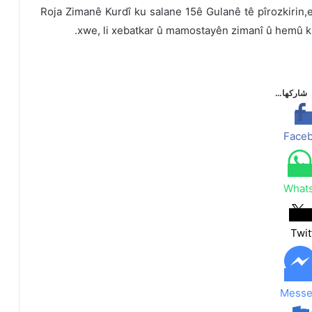
Roja Zimanê Kurdî ku salane 15ê Gulanê tê pîrozkirin,e
xwe, li xebatkar û mamostayên zimanî û hemû ku
شاركها…
Face
What
Twit
Messe