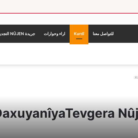
للتواصل معنا
Kurdî
اراء وحوارات
جريدة NÛJEN التجديد
K
axuyanîyaTevgera Nûje