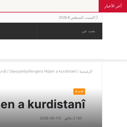
آخر الأخبار
السبت, أغسطس 8 2026
بحث
الوضع
إضافة
مقال
عن
المظلم
عمود
عشوائي
جانبي
الرئيسية
/
DaxuyanîyaTevgera Nûjen a kurdistanî:
/
urdî
Kurdî
n a kurdistanî:
193
2 دقائق
2026-05-11