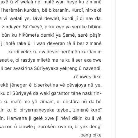
 axê û vî welatî ne, mafê wan heye ku zimanê
 herêmên kurdan, bê bikaranîn. Kurdî, nirxekê
î welatî ye. Divê dewlet, kurdî jî di nav da,
zindî yên Sûrîyeyê, erka xwe ya sereke bibîne.
dê bûn ku hikûmeta demkî ya Şamê, serê pêşîn
ji holê rake û li wan deveran rê li ber zimanê
kurdî veke ku ew dever herêmên kurdan in.
et e, bi rastîya miletê me ra ku li ser axa xwe
u li ber avakirina Sûrîyeyeka yekreng û navendî,
rê xweş dike.
ekê jêneger ê biserketina vê pêvajoya nû ye.
ku di Sûrîyeyê da wekî garantor têne naskirin-
da ku mafê me yê zimanî, di destûra nû da bê
kin ku bi biryarnameyeka taybet, zimanê kurdî
n. Herweha ji gelê xwe jî hêvî dikin ku li vê
ka ron û biewle ji zarokên xwe ra, bi yek dengî
bang bike.