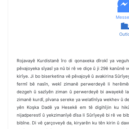
Messe
Outl
Rojavayê Kurdistanê îro di qonaxeka dîrokî ya vegu
pêvajoyeka sîyasî ya nû bi rê ve diçe û ji 29ê kanûnê 
kirîye. Ji bo biserketina vê pêvajoyê û avakirina Sûrîy
fermî bê nasîn, wekî zimanê perwerdeyê li herêmê
dezgeh û sazîyên ziman û perwerdeyê bi awayekê lay
zimanê kurdî, pîvana sereke ya welatînîya wekhev û de
yên Koşka Dadê ya Hesekê em tê digihîjin ku hik
nijadperestî û yekzimanîyê dîsa li Sûrîyeyê bi rê ve b
bibîne. Di vê çarçoveyê da, kiryarên ku tên kirin û d