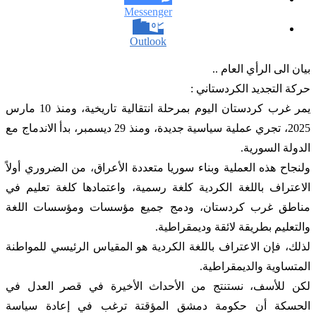
Messenger
Outlook
بيان الى الرأي العام ..
حركة التجديد الكردستاني :
يمر غرب كردستان اليوم بمرحلة انتقالية تاريخية، ومنذ 10 مارس
2025، تجري عملية سياسية جديدة، ومنذ 29 ديسمبر، بدأ الاندماج مع
الدولة السورية.
ولنجاح هذه العملية وبناء سوريا متعددة الأعراق، من الضروري أولاً
الاعتراف باللغة الكردية كلغة رسمية، واعتمادها كلغة تعليم في
مناطق غرب كردستان، ودمج جميع مؤسسات ومؤسسات اللغة
والتعليم بطريقة لائقة وديمقراطية.
لذلك، فإن الاعتراف باللغة الكردية هو المقياس الرئيسي للمواطنة
المتساوية والديمقراطية.
لكن للأسف، نستنتج من الأحداث الأخيرة في قصر العدل في
الحسكة أن حكومة دمشق المؤقتة ترغب في إعادة سياسة