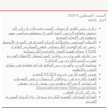
السبت, أغسطس 8 2026
أخبار عاجلة
زيارة رئيس إقليم كردستان السيد نيجيرفان بارزاني إلى
دمشق ولقاؤه الرئيس أحمد الشرع: منعطف سياسي مهم
وخطوة في الاتجاه الصحيح
الإسلام السياسي وإشكالية الدولة الحديثة في الشرق الأوسط
رئيس حركة التجديد الكُردستاني يلتقي السكرتير العام لـ
YNDK ويؤكد أهمية الحوار والوحدة الكُردستانية
بين حادثة علم وحرب روايات: كيف تُستغل الأخطاء الفردية
لضرب البيت الكُردي من الداخل؟
سياسة التبرير والهروب من الواقع: قراءة تحليلية في سلوك
النخب والأنظمة
صدور العدد 20 من جريدة NÛJEN التجديد
القوى الكردية في روچآڤاي كُردستان ترفض التعيينات
البرلمانية: لا شراكة وطنية دون تمثيل كردي حقيقي
DaxuyanîyaTevgera Nûjen a kurdistanî:
بيان الى الرأي العام ..
العدالة المؤجلة: القضية الكردية ومدخل بناء الدولة السورية
الحديثة