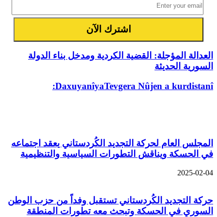
العدالة المؤجلة: القضية الكردية ومدخل بناء الدولة
السورية الحديثة
DaxuyanîyaTevgera Nûjen a kurdistanî:
مقالات ذات صلة
المجلس العام لحركة التجديد الكُردستاني يعقد اجتماعه
في الحسكة ويناقش التطورات السياسية والتنظيمية
2025-02-04
حركة التجديد الكُردستاني تستقبل وفداً من حزب الوطن
السوري في الحسكة وتبحث معه تطورات المنطقة