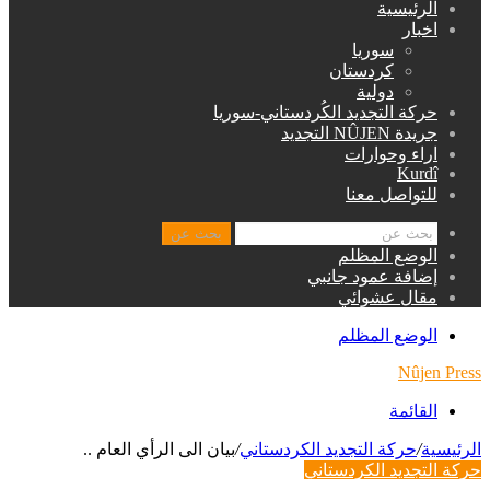
الرئيسية
اخبار
سوريا
كردستان
دولية
حركة التجديد الكُردستاني-سوريا
جريدة NÛJEN التجديد
اراء وحوارات
Kurdî
للتواصل معنا
بحث عن
الوضع المظلم
إضافة عمود جانبي
مقال عشوائي
الوضع المظلم
Nûjen Press
القائمة
الرئيسية
/
حركة التجديد الكردستاني
/
بيان الى الرأي العام ..
حركة التجديد الكردستاني