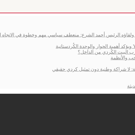
ق ولقاؤه الرئيس أحمد الشرع: منعطف سياسي مهم وخطوة في الاتجاه 
ب البيت الكُردي من الداخل؟
خب والأنظمة
ية: لا شراكة وطنية دون تمثيل كردي حقيقي
يثة