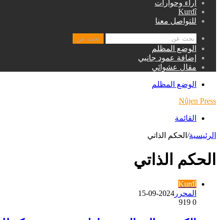
اراء وحوارات
Kurdî
للتواصل معنا
بحث عن
الوضع المظلم
إضافة عمود جانبي
مقال عشوائي
الوضع المظلم
Nûjen Press
القائمة
الرئيسية
/
الحكم الذاتي
الحكم الذاتي
Kurdî
المحرر
2024-09-15
919
0