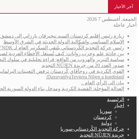
آخر الأخبار
الجمعة, أغسطس 7 2026
أخبار عاجلة
زيارة رئيس إقليم كردستان السيد نيجيرفان بارزاني إلى دمش
الإسلام السياسي وإشكالية الدولة الحديثة في الشرق الأوسط
رئيس حركة التجديد الكُردستاني يلتقي السكرتير العام لـ YNDK ويؤكد أهمية الحوار والوحدة الكُردستانية
بين حادثة علم وحرب روايات: كيف تُستغل الأخطاء الفردية لضر
سياسة التبرير والهروب من الواقع: قراءة تحليلية في سلوك الن
صدور العدد 20 من جريدة NÛJEN التجديد
القوى الكردية في روچآڤاي كُردستان ترفض التعيينات البرلمان
DaxuyanîyaTevgera Nûjen a kurdistanî:
بيان الى الرأي العام ..
العدالة المؤجلة: القضية الكردية ومدخل بناء الدولة السورية الحد
الرئيسية
اخبار
سوريا
كردستان
دولية
حركة التجديد الكُردستاني-سوريا
جريدة NÛJEN التجديد