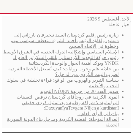
الأحد, أغسطس 9 2026
أخبار عاجلة
زيارة رئيس إقليم كردستان السيد نيجيرفان بارزاني إلى
دمشق ولقاؤه الرئيس أحمد الشرع: منعطف سياسي مهم
وخطوة في الاتجاه الصحيح
الإسلام السياسي وإشكالية الدولة الحديثة في الشرق الأوسط
رئيس حركة التجديد الكُردستاني يلتقي السكرتير العام لـ
YNDK ويؤكد أهمية الحوار والوحدة الكُردستانية
بين حادثة علم وحرب روايات: كيف تُستغل الأخطاء الفردية
لضرب البيت الكُردي من الداخل؟
سياسة التبرير والهروب من الواقع: قراءة تحليلية في سلوك
النخب والأنظمة
صدور العدد 20 من جريدة NÛJEN التجديد
القوى الكردية في روچآڤاي كُردستان ترفض التعيينات
البرلمانية: لا شراكة وطنية دون تمثيل كردي حقيقي
DaxuyanîyaTevgera Nûjen a kurdistanî:
بيان الى الرأي العام ..
العدالة المؤجلة: القضية الكردية ومدخل بناء الدولة السورية
الحديثة