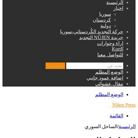
الرئيسية
اخبار
سوريا
كردستان
دولية
حركة التجديد الكُردستاني-سوريا
جريدة NÛJEN التجديد
اراء وحوارات
Kurdî
للتواصل معنا
بحث عن
الوضع المظلم
إضافة عمود جانبي
مقال عشوائي
الوضع المظلم
Nûjen Press
القائمة
الرئيسية
/
الساحل السوري