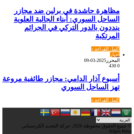
مظاهرة حاشدة في برلين ضد مجازر
الساحل السوري: أبناء الجالية العلوية
ينددون بالدور التركي في الجرائم
المرتكبة
أكمل القراءة »
اخبار
المحرر
2025-03-09
430
0
أسبوع آذار الدامي: مجازر طائفية مروعة
تهز الساحل السوري
أكمل القراءة »
© جميع الحقوق محفوظة 2026, حركة التجديد الكردستاني
Nûjen Press