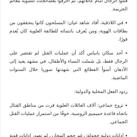
قتلوا
الرجال
أمام
عائلاتهم،
ثم
أحرقوا
بعض
الجثث
لتشويه
معالم
الجريمة
.
• في
اللاذقية
، أفاد شاهد عيان:
المسلحون
كانوا
يتحققون
من
بطاقات
الهوية،
ومن
يُعرف
بانتمائه
للطائفة
العلوية
كان
يُعدم
فورًا
.
• أحد سكان
بانياس
أكد أن
عمليات
القتل
لم
تقتصر
على
الرجال
فقط،
بل
شملت
النساء
والأطفال،
في
مشهد
يعيد
إلى
الأذهان
أسوأ
الفظائع
التي
شهدتها
سوريا
خلال
السنوات
الماضية
.
ردود
الفعل المحلية والدولية:
•
نزوح جماعي:
آلاف العائلات العلوية فرت من مناطق القتال
باتجاه
قاعدة حميميم الروسية
، خوفًا من استمرار عمليات القتل
الجماعي.
•
إدانات دولية خجولة:
رغم حجم المجازر، لم تصدر إدانات قوية