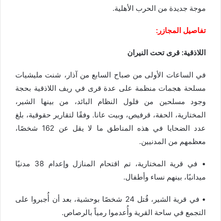
موجة جديدة من الحرب الأهلية.
تفاصيل
المجازر:
اللاذقية
: قرى تحت النيران
في الساعات الأولى من صباح السابع من آذار، شنت مليشيات
مسلحة هجمات منظمة على عدة قرى في
ريف اللاذقية بحجة
وجود مسلحين من فلول النظام البائد
، من بينها
الشير،
المختارية، الحفة، قرفيص، وبيت عانا
. وفقًا لتقارير حقوقية، بلغ
عدد الضحايا في هذه المناطق ما لا يقل عن
162 شخصًا
،
معظمهم من المدنيين.
• في
قرية المختارية
، تم اقتحام المنازل وإعدام 38 مدنيًا
ميدانيًا، بينهم نساء وأطفال.
• في
قرية الشير
، قُتل 24 شخصًا بوحشية، بعد أن أُجبروا على
التجمع في ساحة القرية وأُعدموا رمياً بالرصاص.