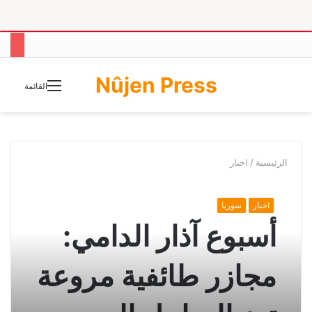
Nûjen Press
الوضع
القائمة
المظلم
الرئيسية
/
اخبار
اخبار
سوريا
أسبوع آذار الدامي:
مجازر طائفية مروعة