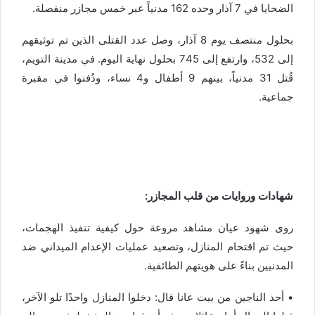
الضحايا في 7 آذار وحده 162 مدنياً عبر خمس مجازر منفصلة.
بحلول منتصف يوم 8 آذار، وصل عدد القتلى الذين تم توثيقهم
إلى 532، وارتفع إلى 745 بحلول نهاية اليوم. في مدينة التويم،
قُتل 31 مدنياً، بينهم 9 أطفال و4 نساء، ودُفنوا في مقبرة
جماعية.
شهادات
وروايات من قلب المجازر:
روى شهود عيان مشاهد مروعة حول كيفية تنفيذ الهجمات،
حيث تم اقتحام المنازل، وتصعيد عمليات الإعدام الميداني ضد
المدنيين بناءً على هويتهم الطائفية.
• أحد الناجين من
بيت عانا
قال:
دخلوا
المنازل
واحدًا
تلو
الآخر،