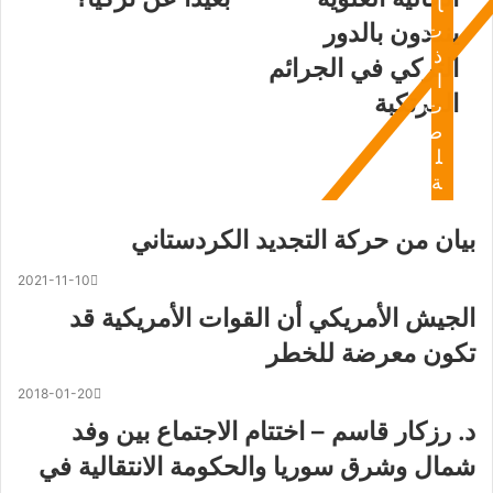
ا
ينددون بالدور
ت
ذ
التركي في الجرائم
ا
المرتكبة
ت
ص
ل
ة
بيان من حركة التجديد الكردستاني
2021-11-10
الجيش الأمريكي أن القوات الأمريكية قد
تكون معرضة للخطر
2018-01-20
د. رزكار قاسم – اختتام الاجتماع بين وفد
شمال وشرق سوريا والحكومة الانتقالية في