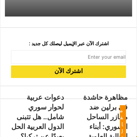
ي
د
اشترك الآن عبر الإيميل ليصلك كل جديد :
مظاهرة حاشدة
دعوات عربية
في برلين ضد
لحوار سوري
م
مجازر الساحل
شامل.. هل تتبنى
ق
ا
السوري: أبناء
الدول العربية الحل
ل
الجالية العلوية
بعيدًا عن تركيا؟