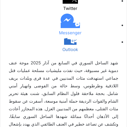
ب
Twitter
ر
ي
د
Messenger
Outlook
شهد الساحل السوري في السابع من آذار 2025 موجة عنف
دموية غير مسبوقة، حيث نفذت مليشيات مسلحة عمليات قتل
جماعي استهدفت مئات المدنيين في عدة قرى وبلدات بريف
اللاذقية وطرطوس، وسط حالة من الفوضى وانهيار أمني
شامل. بحجة
ملاحقة فلول النظام السابق
، شنت
هيئة تحرير
الشام
والقوات الرديفة حملة أمنية موسعة، أسفرت عن سقوط
مئات القتلى، معظمهم من المدنيين العزل. هذه المجازر أعادت
إلى الأذهان أحداثًا مماثلة شهدها الساحل السوري سابقًا،
وتكشف عن تصاعد خطير في العنف الطائفي الذي يهدد بإشعال