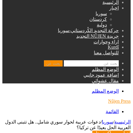
الرئيسية
اخبار
سوريا
كردستان
دولية
حركة التجديد الكُردستاني-سوريا
جريدة NÛJEN التجديد
اراء وحوارات
Kurdî
للتواصل معنا
بحث عن
الوضع المظلم
إضافة عمود جانبي
مقال عشوائي
الوضع المظلم
Nûjen Pres
القائمة
لرئيسية
/
سوريا
/
دعوات عربية لحوار سوري شامل.. هل تتبنى الدول
لعربية الحل بعيدًا عن تركيا؟