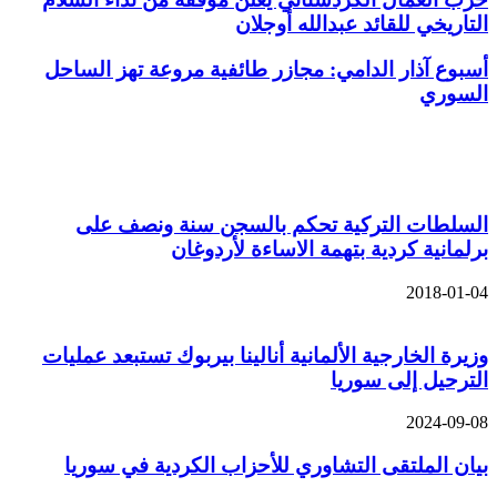
لتاريخي للقائد عبدالله أوجلان
سبوع آذار الدامي: مجازر طائفية مروعة تهز الساحل
لسوري
قالات ذات صلة
لسلطات التركية تحكم بالسجن سنة ونصف على
رلمانية كردية بتهمة الاساءة لأردوغان
2018-01-0
زيرة الخارجية الألمانية أنالينا بيربوك تستبعد عمليات
لترحيل إلى سوريا
2024-09-0
يان الملتقى التشاوري للأحزاب الكردية في سوريا