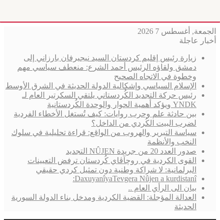
لجمعة, أغسطس 7 2026
خبار عاجلة
زيارة رئيس إقليم كردستان السيد نيجيرفان بارزاني إلى
دمشق ولقاؤه الرئيس أحمد الشرع: منعطف سياسي مهم
وخطوة في الاتجاه الصحيح
الإسلام السياسي وإشكالية الدولة الحديثة في الشرق الأوسط
رئيس حركة التجديد الكُردستاني يلتقي السكرتير العام لـ
YNDK ويؤكد أهمية الحوار والوحدة الكُردستانية
بين حادثة علم وحرب روايات: كيف تُستغل الأخطاء الفردية
لضرب البيت الكُردي من الداخل؟
سياسة التبرير والهروب من الواقع: قراءة تحليلية في سلوك
النخب والأنظمة
صدور العدد 20 من جريدة NÛJEN التجديد
القوى الكردية في روچآڤاي كُردستان ترفض التعيينات
البرلمانية: لا شراكة وطنية دون تمثيل كردي حقيقي
DaxuyanîyaTevgera Nûjen a kurdistanî:
بيان الى الرأي العام ..
العدالة المؤجلة: القضية الكردية ومدخل بناء الدولة السورية
الحديثة