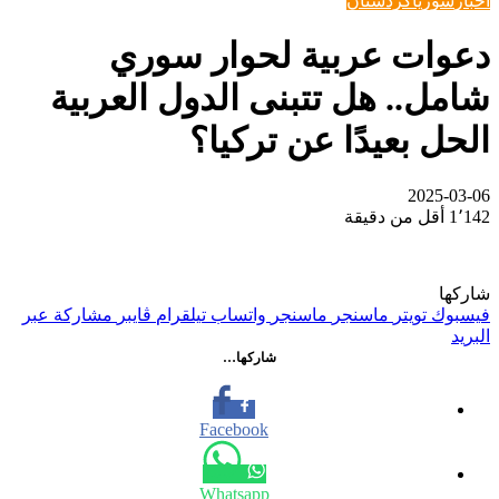
خبار
سوريا
كردستان
عوات عربية لحوار سوري
امل.. هل تتبنى الدول العربية
لحل بعيدًا عن تركيا؟
2025-03-0
1٬14
أقل من دقيقة
اركها
يسبوك
تويتر
ماسنجر
ماسنجر
واتساب
تيلقرام
ڤايبر
مشاركة عبر
لبريد
شاركها…
Facebook
Whatsapp