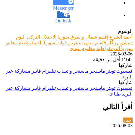
Messenger
Outlook
لوسوم
حمد الشرع
إقليم شمال و شرق سوريا
الاحتلال التركي
اليوم
مشق
رزگار قاسم
سوريا
عفرين
قوات سوريا الديمقراطية
مجلس
وريا الديمقراطية
مظلوم عبدي
2025-03-0
1٬14
أقل من دقيقة
اركها
يسبوك
تويتر
ماسنجر
ماسنجر
واتساب
تيلقرام
ڤايبر
مشاركة عبر
لبريد
اركها
يسبوك
تويتر
ماسنجر
ماسنجر
واتساب
تيلقرام
ڤايبر
مشاركة عبر
لبريد
طباعة
قرأ التالي
خبار
2026-08-0