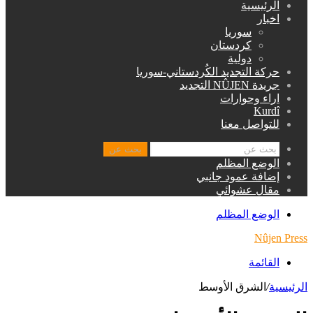
الرئيسية
اخبار
سوريا
كردستان
دولية
حركة التجديد الكُردستاني-سوريا
جريدة NÛJEN التجديد
اراء وحوارات
Kurdî
للتواصل معنا
بحث عن
الوضع المظلم
إضافة عمود جانبي
مقال عشوائي
الوضع المظلم
Nûjen Press
القائمة
الرئيسية
/
الشرق الأوسط