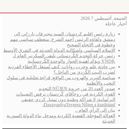
الجمعة, أغسطس 7 2026
أخبار عاجلة
زيارة رئيس إقليم كردستان السيد نيجيرفان بارزاني إلى
دمشق ولقاؤه الرئيس أحمد الشرع: منعطف سياسي مهم
وخطوة في الاتجاه الصحيح
الإسلام السياسي وإشكالية الدولة الحديثة في الشرق الأوسط
رئيس حركة التجديد الكُردستاني يلتقي السكرتير العام لـ
YNDK ويؤكد أهمية الحوار والوحدة الكُردستانية
بين حادثة علم وحرب روايات: كيف تُستغل الأخطاء الفردية
لضرب البيت الكُردي من الداخل؟
سياسة التبرير والهروب من الواقع: قراءة تحليلية في سلوك
النخب والأنظمة
صدور العدد 20 من جريدة NÛJEN التجديد
القوى الكردية في روچآڤاي كُردستان ترفض التعيينات
البرلمانية: لا شراكة وطنية دون تمثيل كردي حقيقي
DaxuyanîyaTevgera Nûjen a kurdistanî:
بيان الى الرأي العام ..
العدالة المؤجلة: القضية الكردية ومدخل بناء الدولة السورية
الحديثة