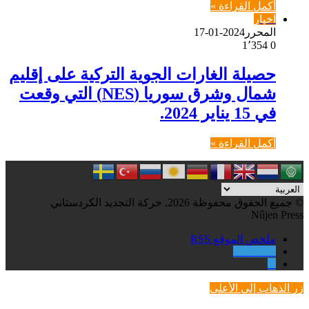
أكمل القراءة »
اخبار
المحرر
2024-01-17
1٬354
0
حصيلة الغارات الجوية التركية على إقليم
شمال وشرق سوريا (NES) التي وقعت
في 15 يناير 2024.
أكمل القراءة »
© جميع الحقوق محفوظة 2026, حركة التجديد الكردستاني
Nûjen Press
ملخص الموقع RSS
Facebook
X
زر الذهاب إلى الأعلى