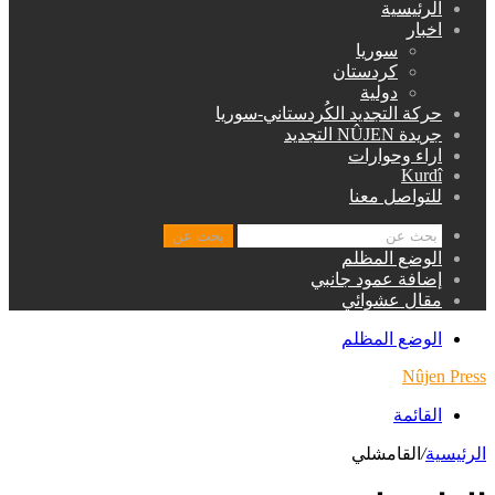
الرئيسية
اخبار
سوريا
كردستان
دولية
حركة التجديد الكُردستاني-سوريا
جريدة NÛJEN التجديد
اراء وحوارات
Kurdî
للتواصل معنا
بحث عن
الوضع المظلم
إضافة عمود جانبي
مقال عشوائي
الوضع المظلم
Nûjen Press
القائمة
الرئيسية
/
القامشلي