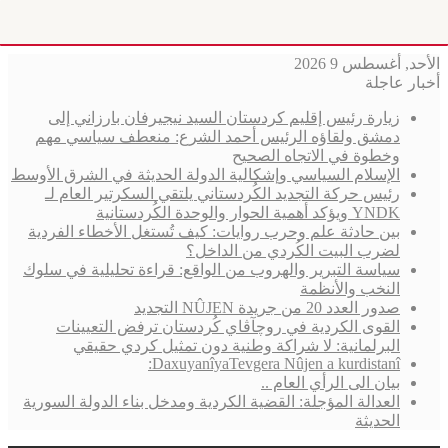
الأحد, أغسطس 9 2026
أخبار عاجلة
زيارة رئيس إقليم كردستان السيد نيجيرفان بارزاني إلى
دمشق ولقاؤه الرئيس أحمد الشرع: منعطف سياسي مهم
وخطوة في الاتجاه الصحيح
الإسلام السياسي وإشكالية الدولة الحديثة في الشرق الأوسط
رئيس حركة التجديد الكُردستاني يلتقي السكرتير العام لـ
YNDK ويؤكد أهمية الحوار والوحدة الكُردستانية
بين حادثة علم وحرب روايات: كيف تُستغل الأخطاء الفردية
لضرب البيت الكُردي من الداخل؟
سياسة التبرير والهروب من الواقع: قراءة تحليلية في سلوك
النخب والأنظمة
صدور العدد 20 من جريدة NÛJEN التجديد
القوى الكردية في روچآڤاي كُردستان ترفض التعيينات
البرلمانية: لا شراكة وطنية دون تمثيل كردي حقيقي
DaxuyanîyaTevgera Nûjen a kurdistanî:
بيان الى الرأي العام ..
العدالة المؤجلة: القضية الكردية ومدخل بناء الدولة السورية
الحديثة