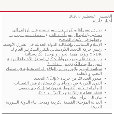
الخميس, أغسطس 6 2026
أخبار عاجلة
زيارة رئيس إقليم كردستان السيد نيجيرفان بارزاني إلى
دمشق ولقاؤه الرئيس أحمد الشرع: منعطف سياسي مهم
وخطوة في الاتجاه الصحيح
الإسلام السياسي وإشكالية الدولة الحديثة في الشرق الأوسط
رئيس حركة التجديد الكُردستاني يلتقي السكرتير العام لـ
YNDK ويؤكد أهمية الحوار والوحدة الكُردستانية
بين حادثة علم وحرب روايات: كيف تُستغل الأخطاء الفردية
لضرب البيت الكُردي من الداخل؟
سياسة التبرير والهروب من الواقع: قراءة تحليلية في سلوك
النخب والأنظمة
صدور العدد 20 من جريدة NÛJEN التجديد
القوى الكردية في روچآڤاي كُردستان ترفض التعيينات
البرلمانية: لا شراكة وطنية دون تمثيل كردي حقيقي
DaxuyanîyaTevgera Nûjen a kurdistanî:
بيان الى الرأي العام ..
العدالة المؤجلة: القضية الكردية ومدخل بناء الدولة السورية
الحديثة