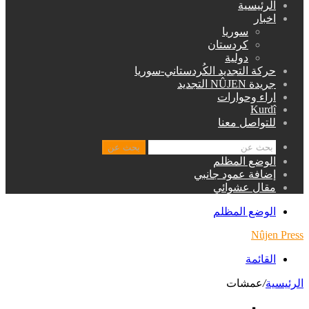
الرئيسية
اخبار
سوريا
كردستان
دولية
حركة التجديد الكُردستاني-سوريا
جريدة NÛJEN التجديد
اراء وحوارات
Kurdî
للتواصل معنا
بحث عن
الوضع المظلم
إضافة عمود جانبي
مقال عشوائي
الوضع المظلم
Nûjen Press
القائمة
الرئيسية
/
عمشات