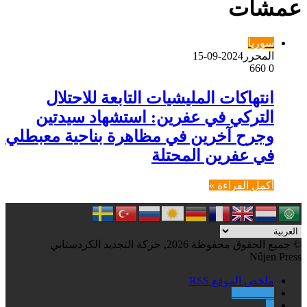
عمشات
سوريا
المحرر
2024-09-15
660
0
انتهاكات المليشيات التابعة للاحتلال
التركي في عفرين: استشهاد سيدتين
وجرح آخرين في مظاهرة بناحية معبطلي
في عفرين المحتلة
أكمل القراءة »
© جميع الحقوق محفوظة 2026, حركة التجديد الكردستاني
Nûjen Press
ملخص الموقع RSS
Facebook
X