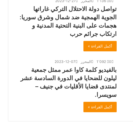
0
1٬136
المحرر
2023-12-27
تواصل دولة الاحتلال التركي غاراتها
الجوية الهمجية ضد شمال وشرق سوريا:
هجمات على البنية التحتية المدنية و
ارتكاب جرائم حرب
أكمل القراءة »
0
1٬092
المحرر
2023-12-07
بالفيديو كلمة كاوا عمر ممثل جمعية
ليلون للضحايا في الدورة السادسة عشر
لمنتدى قضايا الأقليات في جنيف –
سويسرا.
أكمل القراءة »