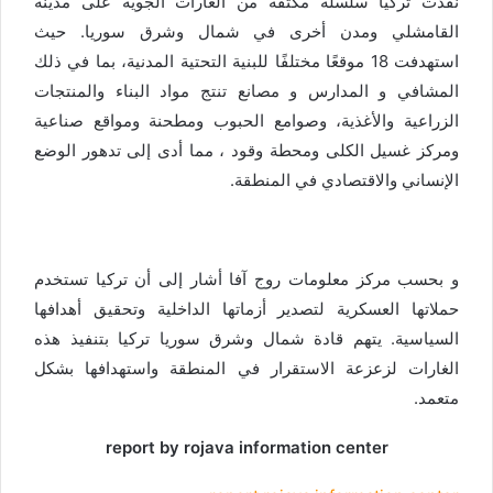
نفذت تركيا سلسلة مكثفة من الغارات الجوية على مدينة
القامشلي ومدن أخرى في شمال وشرق سوريا. حيث
استهدفت 18 موقعًا مختلفًا للبنية التحتية المدنية، بما في ذلك
المشافي و المدارس و مصانع تنتج مواد البناء والمنتجات
الزراعية والأغذية، وصوامع الحبوب ومطحنة ومواقع صناعية
ومركز غسيل الكلى ومحطة وقود ، مما أدى إلى تدهور الوضع
الإنساني والاقتصادي في المنطقة.
و بحسب مركز معلومات روج آفا أشار إلى أن تركيا تستخدم
حملاتها العسكرية لتصدير أزماتها الداخلية وتحقيق أهدافها
السياسية. يتهم قادة شمال وشرق سوريا تركيا بتنفيذ هذه
الغارات لزعزعة الاستقرار في المنطقة واستهدافها بشكل
متعمد.
report by rojava information center