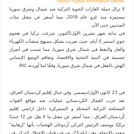
report rojava information center
لا تزال حملة الغارات الجوية التركية ضد شمال وشرق سوريا
مستمرة منذ غزو عام 2019، مما أسفر عن مقتل مئات
المدنيين حتى الآن.
في بداية شهر تشرين الأول/أكتوبر، شرعت تركيا في هجوم
جوي استمر 5 أيام، حيث ضربت بشكل ممنهج منشآت الكهرباء
والغاز والنفط في شمال شرق سوريا، مما تسبب في أضرار
جسيمة في البنية التحتية والاقتصاد وتفاقم الوضع الإنساني
الهش بالفعل في شمال شرق سوريا، وفقًا لما أوردته RIC.
في 23 كانون الأول/ديسمبر، وفي جبال إقليم كردستان العراق،
نفذ حزب العمال الكردستاني عمليات ضد مواقع القوات
المسلحة التركية المحتلة و المتمركزة داخل اراضي إقليم
كُردستان العراق ، مما أسفر عن مقتل ما لا يقل عن 12 جنديًا
تركيًا. ووصف الرئيس التركي أردوغان الهجمات بأنها “إرهابية”
وتعهد بالانتقام. وفي ليلة 23، شرعت قوات الاحتلال التركي في