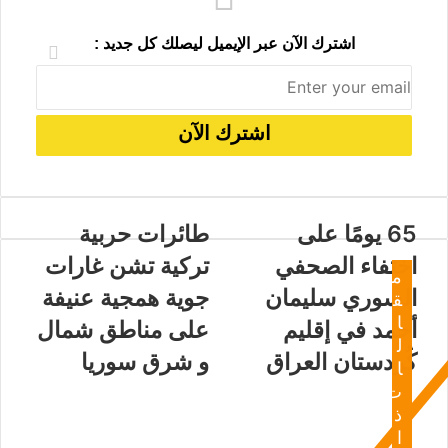
اشترك الآن عبر الإيميل ليصلك كل جديد :
65 يومًا على
طائرات حربية
اختفاء الصحفي
تركية تشن غارات
م
السوري سليمان
جوية همجية عنيفة
ق
ا
أحمد في إقليم
على مناطق شمال
ل
كُردستان العراق
و شرق سوريا
ا
ت
ذ
ا