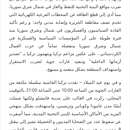
ضرب مواقع البنية التحتية للنفط والغاز في شمال شرق سوريا،
مما أدى إلى قطع الطاقة عن المحطات الفرعية الكهربائية التي
تخدم نصف مقاطعة الجزيرة وإصابة مدني واحد؛ و رغم تأكيد
القادة السياسيون والعسكريون في شمال وشرق سوريا منذ
فترة طويلة على أن المؤسسات السياسية والعسكرية في
شمال وشرق سوريا منفصلة تماماً عن حزب العمال
الكردستاني ، على عكس مزاعم تركيا ويتهمون تركيا بـ “تصدير
أزماتها الداخلية” وتنفيذ غارات جوية لضرب الاستقرار
واستهداف المنطقة بشكل متعمد و ممنهج.
و في يوم عيد الميلاد – نفذت تركيا الفاشية سلسلة مكثفة من
الغارات الجوية من الساعة 10:00 حتى الساعة 21:00 بالتوقيت
المحلي، ركزت في الغالب على مدينة قامشلو ولكنها شملت
أيضًا مدن عامودا وكوباني وتربسبي، واستهدفت بشكل منهجي
المزيد من الأماكن الأساسية للبنى التحتية المدنية، مما أسفرت
عن سقوط عدد من الضحايا المدنيين و الحصيلة تشير إلى مقتل
8 مدنيين و هم بيريفان محمد، رياض حمو، فارس الفارس،