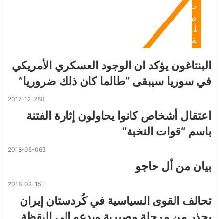
ت
ص
ل
ة
البنتاغون يؤكد ان الوجود العسكري الأمريكي
في سوريا سيبقى “طالما كان ذلك ضروريا”
2017-12-28
اعتقال أشخاص كانوا يحاولون إثارة الفتنة
باسم “قوات النخبة”
2018-05-06
بيان من أل حاجو
2018-02-15
تحالف القوى السياسية في كُردستان إيران
يحذر من مرحلة مصيرية ويدعو إلى اليقظة