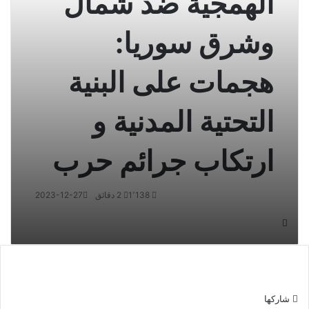
الهمجية ضد شمال
وشرق سوريا:
هجمات على البنية
التحتية المدنية و
ارتكاب جرائم حرب
1٬138
2 دقائق
2023-12-27
شاركها