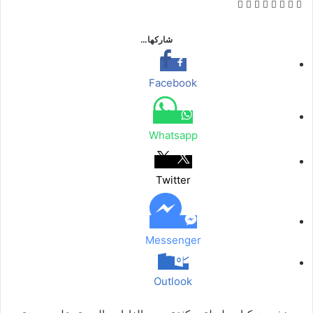
ف
ت
م
م
و
ت
ڤ
م
ي
و
ا
ا
ا
ي
ا
ش
س
ي
س
س
ت
ل
ي
ا
شاركها…
ب
ت
ن
ن
س
ق
ب
ر
و
ر
ج
ج
ا
ر
ر
ك
ك
ر
ر
ب
ا
ة
Facebook
م
ع
ب
ر
Whatsapp
ا
ل
ب
Twitter
ر
ي
د
Messenger
Outlook