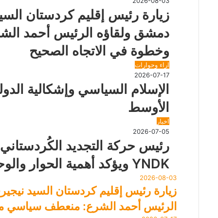
2026-08-03
ا
ب
زيارة رئيس إقليم كردستان السيد
ل
ر
ب
ا
دمشق ولقاؤه الرئيس أحمد ال
ر
ل
ي
ب
وخطوة في الاتجاه الصحيح
د
ر
ي
اراء وحوارات
د
2026-07-17
الإسلام السياسي وإشكالية الدول
الأوسط
اخبار
2026-07-05
رئيس حركة التجديد الكُردستاني ي
YNDK ويؤكد أهمية الحوار والوحدة الكُردستانية
2026-08-03
زيارة رئيس إقليم كردستان السيد نيجير
الرئيس أحمد الشرع: منعطف سياسي مه