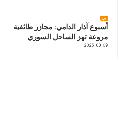
شاهد أيضاً
إ
اخبار
غ
أسبوع آذار الدامي: مجازر طائفية
ل
مروعة تهز الساحل السوري
ا
ق
2025-03-09