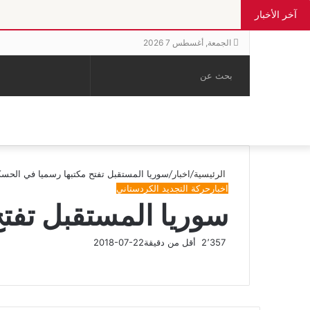
آخر الأخبار
الجمعة, أغسطس 7 2026
بحث
الوضع
إضافة
مقال
عن
المظلم
عمود
عشوائي
جانبي
الرئيسية
/
اخبار
/
سوريا المستقبل تفتح مكتبها رسميا في الحسك
اخبار
حركة التجديد الكردستاني
سوريا المستقبل تفت
2٬357
أقل من دقيقة
2018-07-22