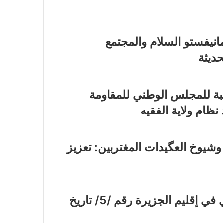
نيفستو السلام والمجتمع
ديثة
بة للمجلس الوطني للمقاومة
شيوخ العگيدات المغتربين: تعزيز
الجلسة الانعقادية العامة للمجلس التنفيذي في إقليم الجزيرة رقم /5/ تاريخ