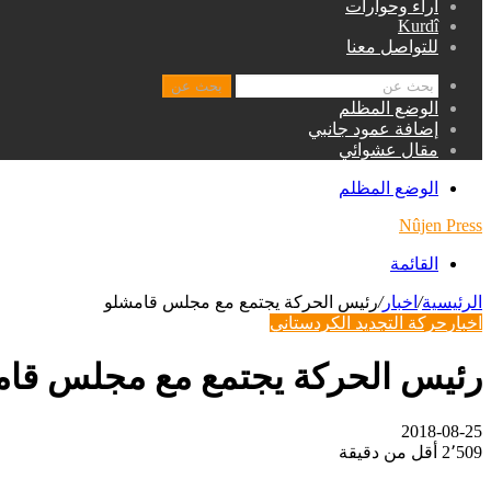
اراء وحوارات
Kurdî
للتواصل معنا
بحث عن
الوضع المظلم
إضافة عمود جانبي
مقال عشوائي
الوضع المظلم
Nûjen Press
القائمة
الرئيسية
/
اخبار
/
رئيس الحركة يجتمع مع مجلس قامشلو
اخبار
حركة التجديد الكردستاني
رئيس الحركة يجتمع مع مجلس قا
2018-08-25
2٬509
أقل من دقيقة