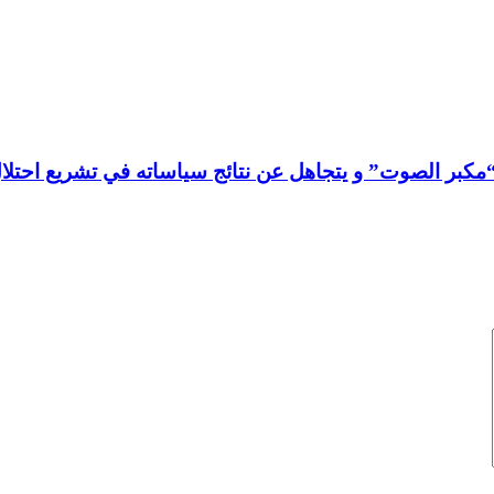
“مكبر الصوت” و يتجاهل عن نتائج سياساته في تشريع احتلا