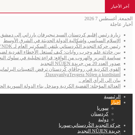
آخر الأخبار
الجمعة, أغسطس 7 2026
أخبار عاجلة
زيارة رئيس إقليم كردستان السيد نيجيرفان بارزاني إلى دمش
الإسلام السياسي وإشكالية الدولة الحديثة في الشرق الأوسط
رئيس حركة التجديد الكُردستاني يلتقي السكرتير العام لـ YNDK ويؤكد أهمية الحوار والوحدة الكُردستانية
بين حادثة علم وحرب روايات: كيف تُستغل الأخطاء الفردية لضر
سياسة التبرير والهروب من الواقع: قراءة تحليلية في سلوك الن
صدور العدد 20 من جريدة NÛJEN التجديد
القوى الكردية في روچآڤاي كُردستان ترفض التعيينات البرلمان
DaxuyanîyaTevgera Nûjen a kurdistanî:
بيان الى الرأي العام ..
العدالة المؤجلة: القضية الكردية ومدخل بناء الدولة السورية الحد
الرئيسية
اخبار
سوريا
كردستان
دولية
حركة التجديد الكُردستاني-سوريا
جريدة NÛJEN التجديد