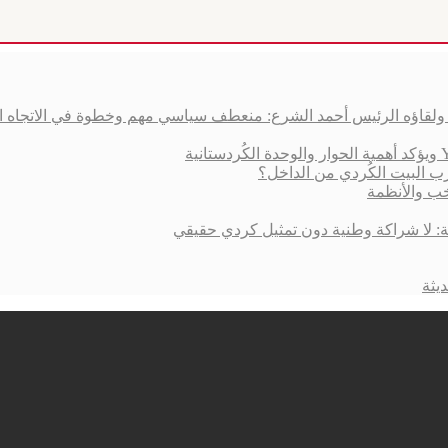
ق ولقاؤه الرئيس أحمد الشرع: منعطف سياسي مهم وخطوة في الاتجاه 
ب البيت الكُردي من الداخل؟
خب والأنظمة
ية: لا شراكة وطنية دون تمثيل كردي حقيقي
يثة