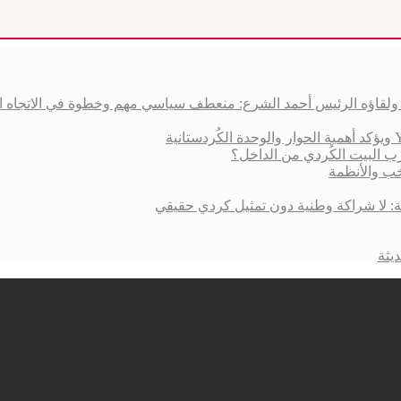
ق ولقاؤه الرئيس أحمد الشرع: منعطف سياسي مهم وخطوة في الاتجاه 
ب البيت الكُردي من الداخل؟
خب والأنظمة
ية: لا شراكة وطنية دون تمثيل كردي حقيقي
يثة