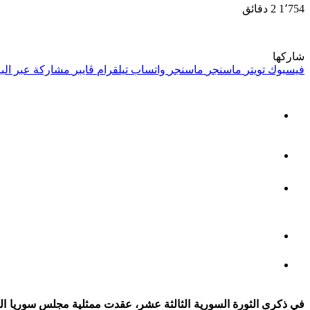
1٬754
2 دقائق
شاركها
فيسبوك
تويتر
ماسنجر
ماسنجر
واتساب
تيلقرام
ڤايبر
مشاركة عبر البر
في ذكرى الثورة السورية الثالثة عشر، عقدت ممثلية مجلس سوريا الديم