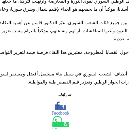
الوطني السوري لقوى الثورة و المعارضة وأرتهنت لتركيا، ما جعلها أد
أستانا، مؤكداً أن ما يجمعهم هو العداء لإقليم شمال وشرق سوريا، وخاصة
بين جميع فئات الشعب السوري. عبّر الدكتور قاسم عن أهمية التكات
لندوة وأغنوا المناقشات بآرائهم وتفاعلهم، مؤكداً بالتزام مسد بتعزيز
تعددية.
عل حول القضايا المطروحة. معتبرين هذا اللقاء فرصة قيمة لتعزيز التوا
يع أطياف الشعب السوري في سبيل بناء مستقبل أفضل ومستقر لسوريا.
 الحوار الوطني وتعزيز قيم الديمقراطية والمواطنة.
شاركها…
Facebook