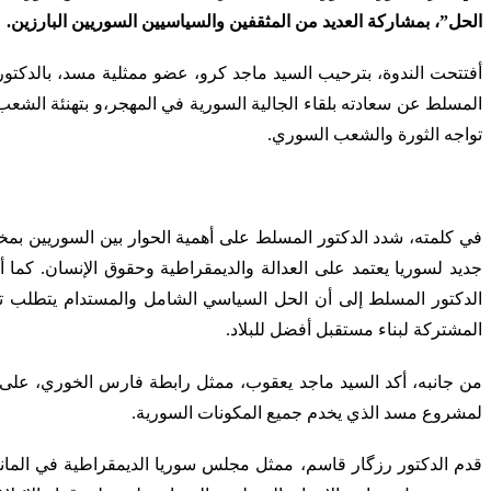
الحل”، بمشاركة العديد من المثقفين والسياسيين السوريين البارزين.
أفتتحت الندوة، بترحيب السيد ماجد كرو، عضو ممثلية مسد، بالدك
المسلط عن سعادته بلقاء الجالية السورية في المهجر،و بتهنئة الشعب 
تواجه الثورة والشعب السوري.
في كلمته، شدد الدكتور المسلط على أهمية الحوار بين السوريين بمخ
جديد لسوريا يعتمد على العدالة والديمقراطية وحقوق الإنسان. كما
الدكتور المسلط إلى أن الحل السياسي الشامل والمستدام يتطلب تضا
المشتركة لبناء مستقبل أفضل للبلاد.
من جانبه، أكد السيد ماجد يعقوب، ممثل رابطة فارس الخوري، على أ
لمشروع مسد الذي يخدم جميع المكونات السورية.
قدم الدكتور رزگار قاسم، ممثل مجلس سوريا الديمقراطية في المانيا