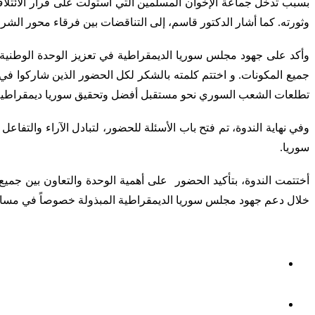
بسبب تدخل جماعة الإخوان المسلمين التي استولت على قرار الائتلاف 
وثورته. كما أشار الدكتور قاسم، إلى التناقضات بين فرقاء محور الشر 
وأكد على جهود مجلس سوريا الديمقراطية في تعزيز الوحدة الوطنية 
جميع المكونات. و اختتم كلمته بالشكر لكل الحضور الذين شاركوا في ا
تطلعات الشعب السوري نحو مستقبل أفضل وتحقيق سوريا ديمقراطية 
وفي نهاية الندوة، تم فتح باب الأسئلة للحضور، لتبادل الآراء والتفا
سوريا.
أختتمت الندوة، بتأكيد الحضور
على أهمية الوحدة والتعاون بين جم
خلال دعم جهود مجلس سوريا الديمقراطية المبذولة خصوصاً في مسارات