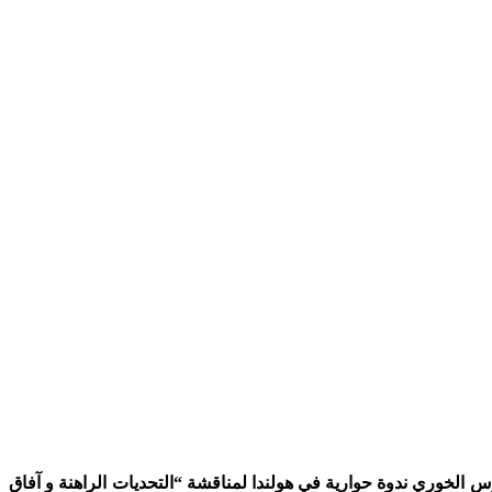
س الخوري ندوة حوارية في هولندا لمناقشة “التحديات الراهنة و آفاق