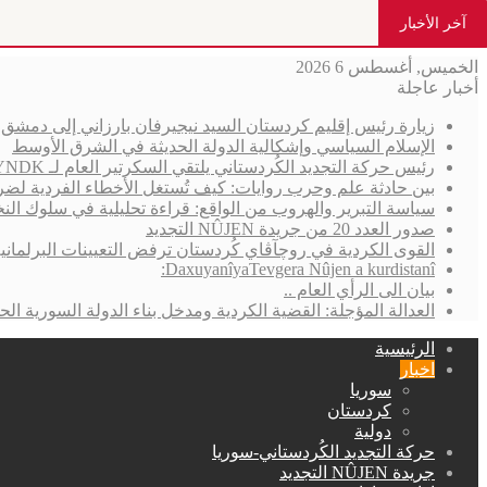
آخر الأخبار
الخميس, أغسطس 6 2026
أخبار عاجلة
زيارة رئيس إقليم كردستان السيد نيجيرفان بارزاني إلى دمش
الإسلام السياسي وإشكالية الدولة الحديثة في الشرق الأوسط
رئيس حركة التجديد الكُردستاني يلتقي السكرتير العام لـ YNDK ويؤكد أهمية الحوار والوحدة الكُردستانية
بين حادثة علم وحرب روايات: كيف تُستغل الأخطاء الفردية لضر
سياسة التبرير والهروب من الواقع: قراءة تحليلية في سلوك الن
صدور العدد 20 من جريدة NÛJEN التجديد
القوى الكردية في روچآڤاي كُردستان ترفض التعيينات البرلمان
DaxuyanîyaTevgera Nûjen a kurdistanî:
بيان الى الرأي العام ..
العدالة المؤجلة: القضية الكردية ومدخل بناء الدولة السورية الحد
الرئيسية
اخبار
سوريا
كردستان
دولية
حركة التجديد الكُردستاني-سوريا
جريدة NÛJEN التجديد