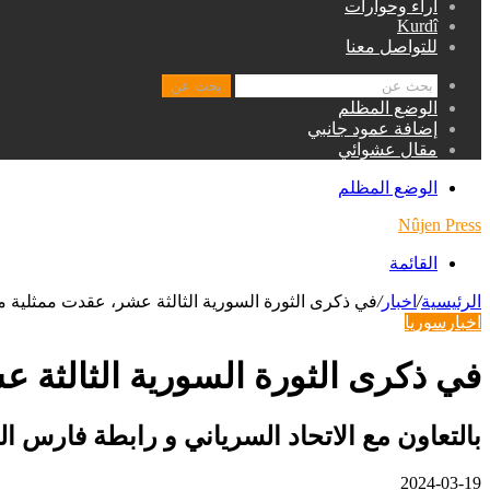
اراء وحوارات
Kurdî
للتواصل معنا
بحث عن
الوضع المظلم
إضافة عمود جانبي
مقال عشوائي
الوضع المظلم
Nûjen Press
القائمة
الرئيسية
/
اخبار
/
في ذكرى الثورة السورية الثالثة عشر، عقدت ممثلية م
اخبار
سوريا
في ذكرى الثورة السورية الثالثة 
بالتعاون مع الاتحاد السرياني و رابطة فارس ا
2024-03-19