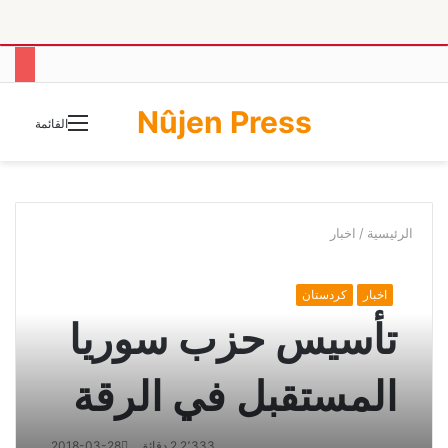
Nûjen Press
الوضع
القائمة
المظلم
الرئيسية
/
اخبار
اخبار
كردستان
تأسيس حزب سوريا
المستقبل في الرقة
2٬333
2 دقائق
2018-03-28