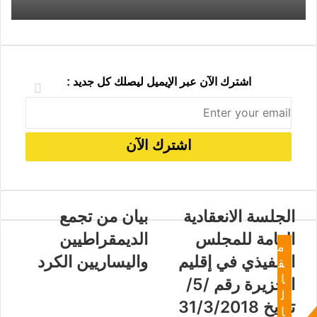
د
اشترك الآن عبر الإيميل ليصلك كل جديد :
الجلسة الانعقادية
بيان من تجمع
العامة للمجلس
الديمقراطيين
م
التنفيذي في إقليم
واليساريين الكرد
ق
ا
الجزيرة رقم /5/
ل
تاريخ 31/3/2018
ا