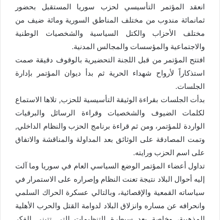
انعقد المؤتمر التأسيسي لحزب سوريا المستقبل بحضور
ثمانمائة مندوب من مختلف المناطق السورية ومائة ضيف من
مختلف الأحزاب والكتل السياسية والشخصيات الوطنية
والاجتماعية والمؤسسات والمجالس المدنية.
افتتح المؤتمر من قبل اللجنة التحضيرية بالوقوف دقيقة صمت
استذكاراً لأرواح شهداء الحرية ثم بدأ ديوان المؤتمر بإدارة
الجلسات.
بدأت الجلسات بقراءة الوثيقة التأسيسية للحزب, تلاها الاستماع
لكلمات الضيوف والشخصيات وقراءة الرسائل والبرقيات
الواردة للمؤتمر، ومن ثم قراءة برنامج الحزب والنظام الداخلي,
وتمت المصادقة على الوثائق بعد المداولة والمناقشة والاتفاق
على اسم الحزب ورايته.
تداول أعضاء المؤتمر الوضع السياسي العام في سوريا وما آلت
إليه أحوال البلاد نتيجة تعنت النظام وإصراره على الاستمرار في
سياساته القمعية والإقصائية، وبالتالي عسكرة الحراك السلمي
وانحرافه عن مساره وانزلاق البلاد لدوامة القتل والحرب الأهلية
المذهبية، وخاصة بعد سيطرة التنظيمات التي تتبنى الفكر