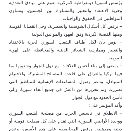
يؤسس لسوريا ديمقراطية لامركزية تقوم على مبادئ التعددية
وحرية الاعتقاد والتعبير والمساواة بين الجنسين، وتساوي
المواطنين في الحقوق والواجبات.
– يرفض كل أشكال الشوفينية والعنصرية، وحل القضايا القومية
ومنها القضية الكردية وفق العهود والمواثيق الدولية.
– يؤمن بأن لكل أطياف الشعب السوري الحرية بالاعتقاد
والتعبير وممارسة الشعائر الدينية والمحافظة على الهوية
القومية.
– يسعى إلى بناء أحسن العلاقات مع دول الجوار وشعوبها بما
فيها تركيا والعراق على قاعدة المصالح المشتركة والاحترام
المتبادل، ودعم وصول المساعدات الإنسانية للمناطق التي
تضررت وتم تحريرها من داعش في جميع أنحاء سوريا، وإلى
تأمين الحدود مع دول الجوار.
وأكد المؤتمر على:
– الانطلاق في تأسيس الحزب من مصلحة الشعب السوري
ووحدة الأراضي السورية التي تقدم على كل مصلحة قومية أو
دينية ومذهبية، ورفض المحاصصة على هذه الأسس، وعدم