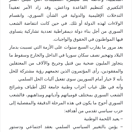
التكفيري كتنظيم القاعدة وداعش، وقد زاد الأمر تعقيداً
التدخلات الإقليمية والدولية في الشأن السوري، وانقسام
الولاءات لهذه الدولة أو تلك. في حين كانت انتفاضة الشعب
السوري من أجل بناء دولة ديمقراطية تعددية تشاركية يتساوى
فيها المواطنون في الحقوق والواجبات.
بعد مرور ما يقارب السبع سنوات على الأزمة التي تسببت بدمار
البلاد وتهجير نصف سكان سوريا في الداخل والخارج وسقوط ما
يتجاوز المليون ضحية بين قتيل وجريح والآلاف من المعتقلين
والمفقودين، رأى المؤتمرون الذين تجمعهم رؤية مشتركة للحل
بأنه لا خيار أمام السوريين سوى تفعيل آليات الحل السلمي
وأنه في ظل غياب أحزاب وطنية جامعة لكل أطياف وشرائح
الشعب السوري بمختلف قومياتهم وأديانهم ومذاهبهم، فالشعب
السوري أحوج ما يكون في هذه المرحلة الدقيقة والمفصلية إلى
حزب سياسي تقدمي من أهدافه:
– يعيد اللحمة الوطنية
– يؤمن بالتغيير السياسي السلمي بعقد اجتماعي ودستور