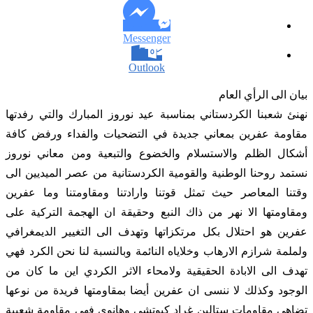
Messenger
Outlook
بيان الى الرأي العام
نهنئ شعبنا الكردستاني بمناسبة عيد نوروز المبارك والتي رفدتها
مقاومة عفرين بمعاني جديدة في التضحيات والفداء ورفض كافة
أشكال الظلم والاستسلام والخضوع والتبعية ومن معاني نوروز
نستمد روحنا الوطنية والقومية الكردستانية من عصر الميديين الى
وقتنا المعاصر حيث تمثل قوتنا وارادتنا ومقاومتنا وما عفرين
ومقاومتها الا نهر من ذاك النبع وحقيقة ان الهجمة التركية على
عفرين هو احتلال بكل مرتكزاتها وتهدف الى التغيير الديمغرافي
ولملمة شرازم الارهاب وخلاياه النائمة وبالنسبة لنا نحن الكرد فهي
تهدف الى الابادة الحقيقية ولامحاء الاثر الكردي اين ما كان من
الوجود وكذلك لا ننسى ان عفرين أيضا بمقاومتها فريدة من نوعها
تضاهي مقاومات ستالين غراد كيوتشي وهانوي فهي مقاومة شعبية