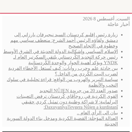
السبت, أغسطس 8 2026
أخبار عاجلة
زيارة رئيس إقليم كردستان السيد نيجيرفان بارزاني إلى
دمشق ولقاؤه الرئيس أحمد الشرع: منعطف سياسي مهم
وخطوة في الاتجاه الصحيح
الإسلام السياسي وإشكالية الدولة الحديثة في الشرق الأوسط
رئيس حركة التجديد الكُردستاني يلتقي السكرتير العام لـ
YNDK ويؤكد أهمية الحوار والوحدة الكُردستانية
بين حادثة علم وحرب روايات: كيف تُستغل الأخطاء الفردية
لضرب البيت الكُردي من الداخل؟
سياسة التبرير والهروب من الواقع: قراءة تحليلية في سلوك
النخب والأنظمة
صدور العدد 20 من جريدة NÛJEN التجديد
القوى الكردية في روچآڤاي كُردستان ترفض التعيينات
البرلمانية: لا شراكة وطنية دون تمثيل كردي حقيقي
DaxuyanîyaTevgera Nûjen a kurdistanî:
بيان الى الرأي العام ..
العدالة المؤجلة: القضية الكردية ومدخل بناء الدولة السورية
الحديثة