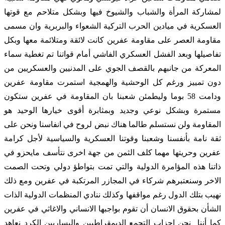
لمشاركة المرأة والشباب والشيوخ فيها وبشكل متلاحم مع قوتها
العسكرية في ميادين الحرب التركية الشعواء والبربرية وان مسمى
مقاومة العصر على مقاومة عفرين كانت لائقة ومتلائمة معها وبكل
تفاصيلها وبعد الفشل العسكري الفاشي أمام قواتنا تم تغطية سماء
المعركة من جانبهم بالقصف الجوي على المدنيين والعسكريين من
دون تمييز ورغم كل الوحشية والهمجية استمرت مقاومة عفرين
ودامت 58 بوما وليطمئن شعبنا بان المقاومة في عفرين ستكون
مستمرة وبشكل نوعي وجديد وبمثابرة أقوى خيارها الوحيد هو
المقاومة ولن نستسلم طالما هناك نبض لروح في انفاسنا ونحن على
ثقة نامة بأنفسنا وشعبنا وقوتنا العسكرية والسياسية لأجل كرامة
عفرين وحريتها مهما كلف الثمن من جهة اخرى نتأسف مايحزو في
ذاتنا هذه المؤامرة الدولية والتي تمت بتواطؤ دولي وتحت الصمت
اﻻخر وسنعتبرهم شركاء في المجازر المرتكبة في عفرين ومع ذلك
نهيب بتلك الدول رغم مواقفها وكذلك ننادي المنظمات الدولية الذات
الشأن بحقوق الانسان أن تقوم بواجبها الانساني والاغاثي في عفرين
كما أننا نحن احزاب التجمع الديمقراطيين واليساريين الكرد نعاهد