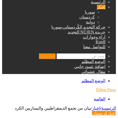
الرئيسية
اخبار
سوريا
كردستان
دولية
حركة التجديد الكُردستاني-سوريا
جريدة NÛJEN التجديد
اراء وحوارات
Kurdî
للتواصل معنا
بحث عن
الوضع المظلم
إضافة عمود جانبي
مقال عشوائي
الوضع المظلم
Nûjen Press
القائمة
الرئيسية
/
اخبار
/
بيان من تجمع الديمقراطيين واليساريين الكرد
اخبار
كردستان