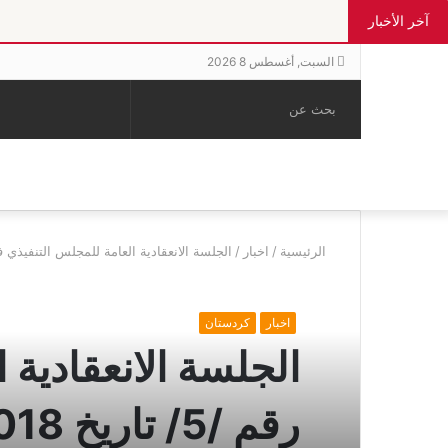
آخر الأخبار
السبت, أغسطس 8 2026
بحث
الوضع
إضافة
مقال
عن
المظلم
عمود
عشوائي
جانبي
الرئيسية
/
اخبار
/
الجلسة الانعقادية العامة للمجلس التنفيذي في إقليم الج
اخبار
كردستان
الجلسة الانعقادية 
رقم /5/ تاريخ 31/3/2018