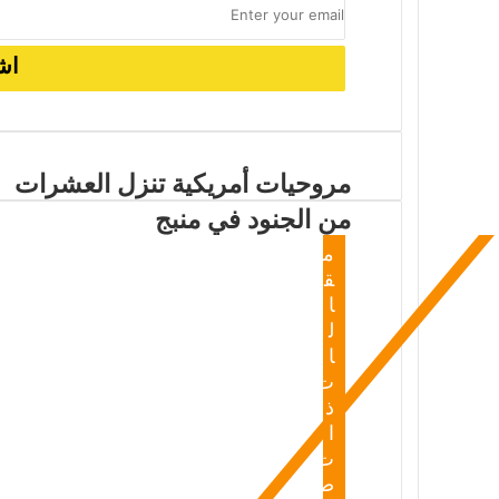
2026-06-06
سياسة التبرير والهروب من الواقع: قراءة
مروحيات أمريكية تنزل العشرات
من الجنود في منبج
م
ق
ا
ل
ا
ت
ذ
ا
ت
ص