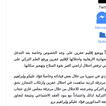
Twit
Messe
Outl
ياً ووضع إقليم عفرين على وجه الخصوص وخاصة بعد التدخل
ادية الارهابية واحتلالها لإقليم عفرين ورفع العلم التركي على
تي ترفض احتلال اراضي الغير بقوة السلاح وتهجير سكانها.
ردي في سوريا من خلال بعض قياداته وخاصةً فؤاد عليكو وإبراهيم
مرتزقة كردية ساهمت في احتلال عفرين وارتكاب المجازر بحق
و التركي وشرعنته للاحتلال من خلال مرتزقة مجلس غازي عنتاب
التركية لذلك واعتماداً مع بنود العقد الاجتماعي ونتيجة لتجاوز
ة المذكورين فؤاد عليكو وإبراهيم برو.