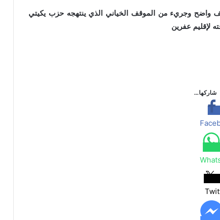
قف واضح وجريء من الموقف الخياني الذي ينتهجه حزب يكيتي
ه لإقليم عفرين
شاركها…
Face
What
Twit