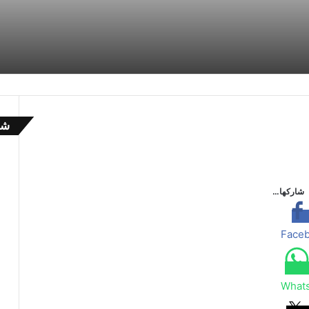
شا
إ
غ
ل
ا
شاركها…
ق
Face
What