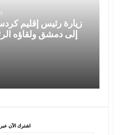
ي
ب
د
ر
03
ي
زيارة رئيس إقليم كردست
د
إلى دمشق ولقاؤه ال
سياسي مهم وخطوة
2026-08-03
2026-07-05
اشترك الآن عبر 