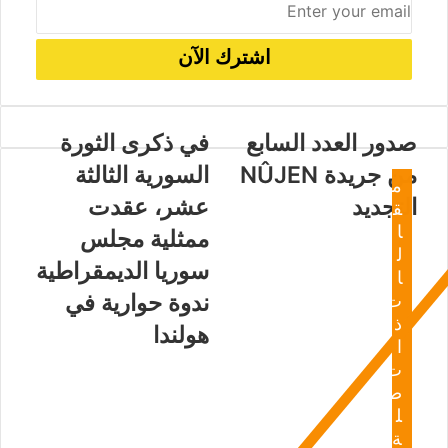
صدور العدد السابع
في ذكرى الثورة
من جريدة NÛJEN
السورية الثالثة
م
التجديد
عشر، عقدت
ق
ا
ممثلية مجلس
ل
سوريا الديمقراطية
ا
ندوة حوارية في
ت
ذ
هولندا
ا
ت
ص
ل
ة