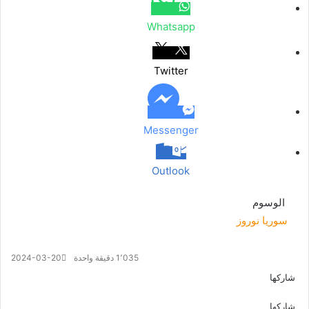
Whatsapp
Twitter
Messenger
Outlook
الوسوم
سوريا
نوروز
1٬035
دقيقة واحدة
2024-03-20
شاركها
ف
ت
م
م
و
ت
ڤ
م
ي
و
ا
ا
ا
ي
ا
ش
شاركها