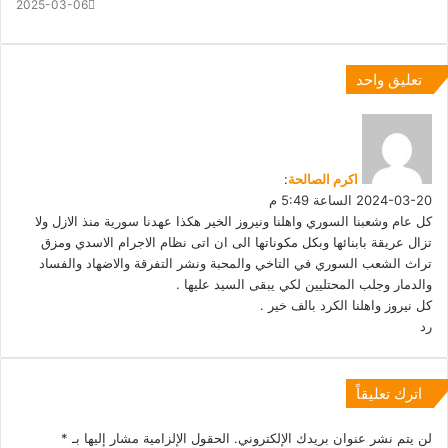
2025-03-06
تعليق واحد
ي
ق
و
اكرم الصالحة
:
ل
2024-03-20 الساعة 5:49 م
كل عام وشعبنا السوري واهلنا ونيروز الخير هكذا عهدنا سورية منذ الازل ولا
تزال عريقة بابنائها وبكل مكوناتها الى ان اتى نظام الاجرام الاسدي ومزق
تراث الشعب السوري في التاخي والمحبة ونشر التفرقة والاضهاد والفساد
والدمار وجلب المحتليين لكي يبقى السيد عليها .
كل نيروز واهلنا الكرد بالف خير .
رد
اترك تعليقاً
لن يتم نشر عنوان بريدك الإلكتروني.
الحقول الإلزامية مشار إليها بـ
*