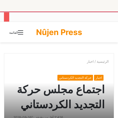
Nûjen Press
الوضع
القائمة
المظلم
الرئيسية
/
اخبار
اخبار
حركة التجديد الكردستاني
اجتماع مجلس حركة
التجديد الكردستاني
2٬426
أقل من دقيقة
2018-09-16