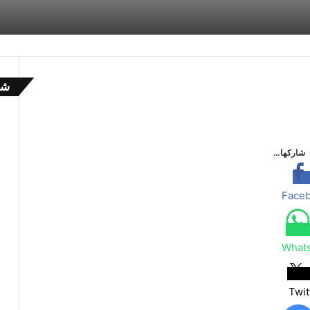
شا
إ
غ
ل
ا
شاركها…
ق
Face
What
Twit