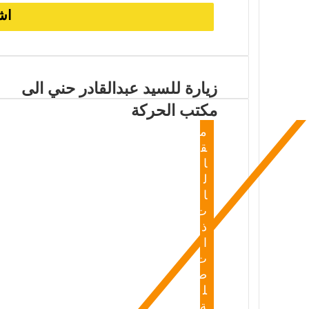
زيارة للسيد عبدالقادر حني الى
مكتب الحركة
م
ق
ا
ل
ا
ت
ذ
ا
ت
ص
ل
ة