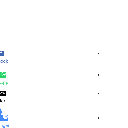
book
sapp
ter
nger