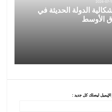
2026-07-1
كالية الدولة الحديثة في
 الأوسط
ة في الشرق الأوسط
رئيس حركة التجديد الكُردستاني يلتقي السكرتير العام لـ YNDK ويؤكد أهمية الحوار والوحدة الكُردستانية
الإيميل ليصلك كل جديد :
 تحليلية في سلوك النخب والأنظمة