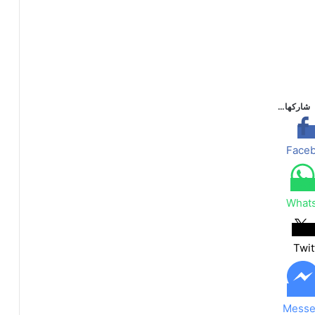
شاركها…
Face
What
Twit
Messe