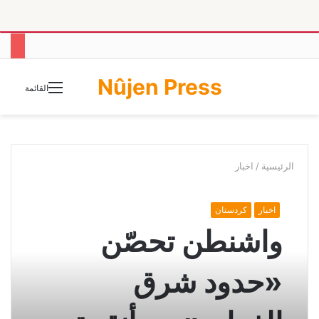
Nûjen Press
الوضع
القائمة
المظلم
الرئيسية
/
اخبار
اخبار
كردستان
واشنطن تحصّن
«حدود شرق