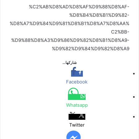
%C2%AB%D8%AD%D8%AF%D9%88%D8%AF-
%D8%B4%D8%B1%D9%82-
%D8%A7%D9%84%D9%81%D8%B1%D8%A7%D8%AA%
C2%BB-
%D9%88%D8%A3%D9%86%D9%82%D8%B1%D8%A9-
%D9%82%D9%84%D9%82%D8%A9
شاركها…
Facebook
Whatsapp
Twitter