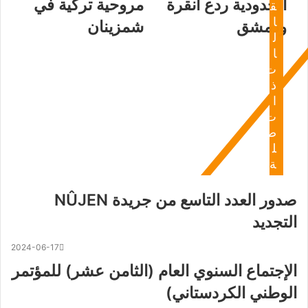
الحدودية ردع أنقرة
مروحية تركية في
ق
ا
ودمشق
شمزينان
ل
ا
ت
ذ
ا
ت
ص
ل
ة
صدور العدد التاسع من جريدة NÛJEN
التجديد
2024-06-17
الإجتماع السنوي العام (الثامن عشر) للمؤتمر
الوطني الكردستاني)