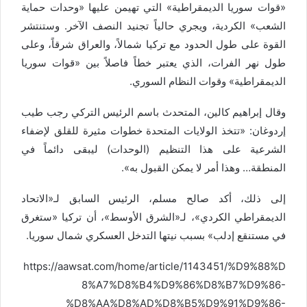
«قوات سوريا الديمقراطية» التي تهيمن عليها «وحدات حماية
الشعب» الكردية، ويجري حالياً تجنيد النصف الآخر. وستنتشر
القوة على طول الحدود مع تركيا شمالاً، والعراق شرقاً، وعلى
طول نهر الفرات، الذي يعتبر خطاً فاصلاً بين «قوات سوريا
الديمقراطية» وقوات النظام السوري.
وقال إبراهيم كالين، المتحدث باسم الرئيس التركي رجب طيب
إردوغان: «تتخذ الولايات المتحدة خطوات مثيرة للقلق لإضفاء
الشرعية على هذا التنظيم (الوحدات) ليبقى دائماً في
المنطقة… وهذا أمر لا يمكن القبول به».
إلى ذلك، أكد صالح مسلم، الرئيس السابق لـ«الاتحاد
الديمقراطي الكردي»، لـ«الشرق الأوسط»، أن تركيا «ستغرق
في مستنقع إدلب» بسبب نيتها التدخل العسكري شمال سوريا.
https://aawsat.com/home/article/1143451/%D9%88%D
8%A7%D8%B4%D9%86%D8%B7%D9%86-
%D8%AA%D8%AD%D8%B5%D9%91%D9%86-