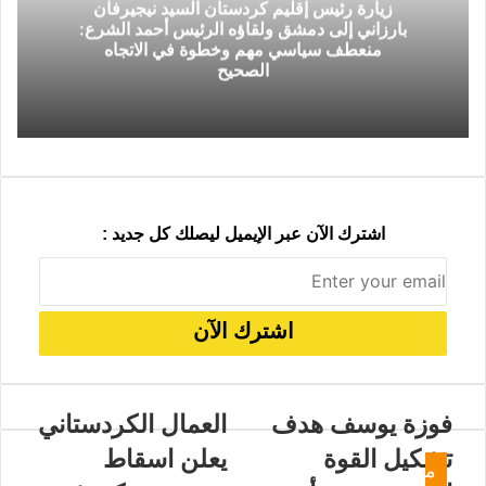
زيارة رئيس إقليم كردستان السيد نيجيرفان
ب
ا
بارزاني إلى دمشق ولقاؤه الرئيس أحمد الشرع:
ر
ل
منعطف سياسي مهم وخطوة في الاتجاه
ي
ب
الصحيح
د
ر
ي
د
اشترك الآن عبر الإيميل ليصلك كل جديد :
فوزة يوسف هدف
العمال الكردستاني
تشكيل القوة
يعلن اسقاط
م