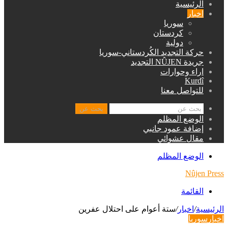
الرئيسية
اخبار
سوريا
كردستان
دولية
حركة التجديد الكُردستاني-سوريا
جريدة NÛJEN التجديد
اراء وحوارات
Kurdî
للتواصل معنا
بحث عن
الوضع المظلم
إضافة عمود جانبي
مقال عشوائي
الوضع المظلم
Nûjen Press
القائمة
الرئيسية
/
اخبار
/
ستة أعوام على احتلال عفرين
اخبار
سوريا