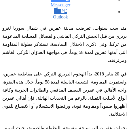
Messenger
Outlook
منذ ست سنوات، تعرضت مدينة عفرين في شمال سوريا لغزو
بربري من قبل الجيش التركي الفاشي والفصائل المسلحة المدعومة
من تركيا. وفي ذكرى الاحتلال السادسة، نستذكر بطولة المقاومة
التي أبدتها عفرين لمدة 58 يوماً، في مواجهة العدوّان التُركي الغاشم
ومرتزقته.
في 20 يناير 2018، بدأ الهجوم البربري التركي على مقاطعة عفرين،
واستمرت المقاومة الشعبية الباسلة لمدة 58 يوماً. خلال هذه الفترة،
واجه الأهالي في عفرين القصف المدفعي والطائرات الحربية وكافة
أنواع الأسلحة الثقيلة. بالرغم من التحديات الهائلة، فإن أهالي عفرين
أظهروا صموداً ومقاومة قوية، ورفضوا الاستسلام أو الانصياع للقوى
الاحتلالية.
تحولت عفرين إلى ساحة مفتوحة للبطولة والصمود، حيث استمر