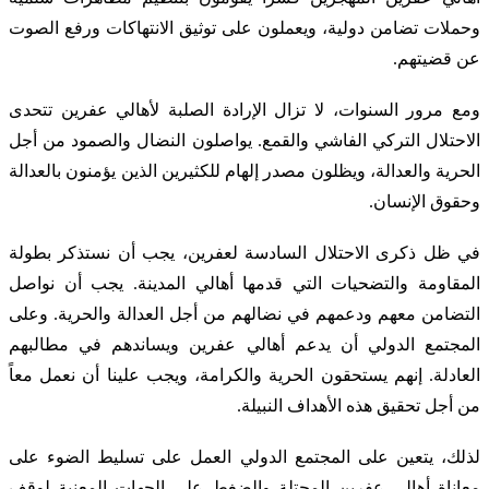
وحملات تضامن دولية، ويعملون على توثيق الانتهاكات ورفع الصوت
عن قضيتهم.
ومع مرور السنوات، لا تزال الإرادة الصلبة لأهالي عفرين تتحدى
الاحتلال التركي الفاشي والقمع. يواصلون النضال والصمود من أجل
الحرية والعدالة، ويظلون مصدر إلهام للكثيرين الذين يؤمنون بالعدالة
وحقوق الإنسان.
في ظل ذكرى الاحتلال السادسة لعفرين، يجب أن نستذكر بطولة
المقاومة والتضحيات التي قدمها أهالي المدينة. يجب أن نواصل
التضامن معهم ودعمهم في نضالهم من أجل العدالة والحرية. وعلى
المجتمع الدولي أن يدعم أهالي عفرين ويساندهم في مطالبهم
العادلة. إنهم يستحقون الحرية والكرامة، ويجب علينا أن نعمل معاً
من أجل تحقيق هذه الأهداف النبيلة.
لذلك، يتعين على المجتمع الدولي العمل على تسليط الضوء على
معاناة أهالي عفرين المحتلة والضغط على الجهات المعنية لوقف