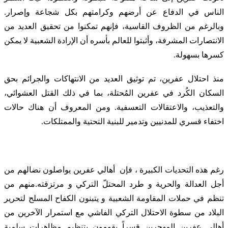
الناس في الدفاع عن أرضهم وكرامتهم بكل شجاعة وإصرار.
وبالرغم من الظروف القاسية، فإنهم تمكنوا من تحقيق العديد من
الانتصارات المشرفة، وأثبتوا للعالم بأسره أن الإرادة الشعبية لا يمكن
كسرها بسهولة.
منذ احتلال عفرين، تم توثيق العديد من الانتهاكات والجرائم بحق
السكان الكُرد في عفرين المُحتلة، بما في ذلك القتل العشوائي،
والتعذيب، والاعتقالات التعسفية. ومن المعروف أن هناك حالات
اختفاء قسري للمدنيين وتدمير للبنية التحتية والممتلكات.
رغم هذه التحديات الكبيرة ، فإن
أهالي عفرين يواصلون نضالهم من
أجل العدالة والحرية و طرد المحتلّ التركي و مرتزقته.منهم من
تنظم في حملات المقاومة الشعبية و يتبنون الكفاح المسلح لتحرير
البلاد من سطوة الاحتلال التركي الفاشي مع استمرار الآخرين من
أهالي عفرين المهجرين قسراً يقومون بتنظيم مظاهرات سلمية