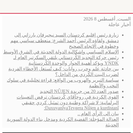
السبت, أغسطس 8 2026
أخبار عاجلة
زيارة رئيس إقليم كردستان السيد نيجيرفان بارزاني إلى
دمشق ولقاؤه الرئيس أحمد الشرع: منعطف سياسي مهم
وخطوة في الاتجاه الصحيح
الإسلام السياسي وإشكالية الدولة الحديثة في الشرق الأوسط
رئيس حركة التجديد الكُردستاني يلتقي السكرتير العام لـ
YNDK ويؤكد أهمية الحوار والوحدة الكُردستانية
بين حادثة علم وحرب روايات: كيف تُستغل الأخطاء الفردية
لضرب البيت الكُردي من الداخل؟
سياسة التبرير والهروب من الواقع: قراءة تحليلية في سلوك
النخب والأنظمة
صدور العدد 20 من جريدة NÛJEN التجديد
القوى الكردية في روچآڤاي كُردستان ترفض التعيينات
البرلمانية: لا شراكة وطنية دون تمثيل كردي حقيقي
DaxuyanîyaTevgera Nûjen a kurdistanî:
بيان الى الرأي العام ..
العدالة المؤجلة: القضية الكردية ومدخل بناء الدولة السورية
الحديثة