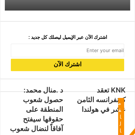
د
اشترك الآن عبر الإيميل ليصلك كل جديد :
KNK تعقد
د .منال محمد:
كونفرانسه الثامن
حصول شعوب
م
عشر في هولندا
المنطقة على
ق
ا
حقوقها سيفتح
ل
آفاقاً لنضال شعوب
ا