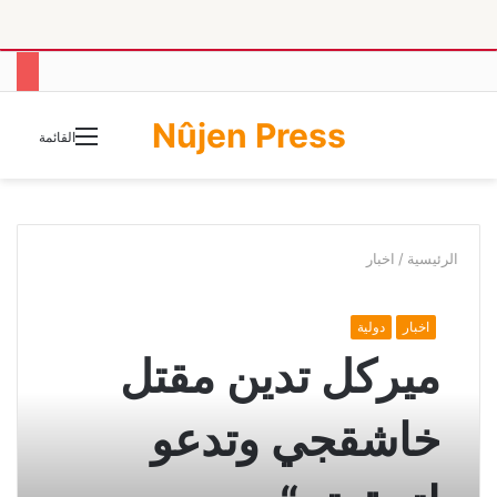
Nûjen Press
الوضع
القائمة
المظلم
الرئيسية
/
اخبار
اخبار
دولية
ميركل تدين مقتل
خاشقجي وتدعو