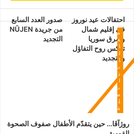
احتفالات عيد نوروز
صدور العدد السابع
في إقليم شمال
من جريدة NÛJEN
م
وشرق سوريا
التجديد
ق
ا
تعكس روح التفاؤل
ل
والتجديد
ا
ت
ذ
ا
ت
ص
ل
ة
روژآڤا… حين يتقدّم الأطفال صفوف الصحوة
القومية