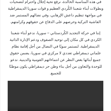
في هذه المناسبة الخالدة، نرفع تحية إجلال واحترام لتضحيات
وبطولات أبناء شعبنا الكُردي العظيم و قوات سوريا الديمقراطية
في مواجهة تنظيم داعش الإرهابي، وفي نضالهم المستمر ضد
الفاشية التركية وحرصهم على الدفاع عن حقوقهم وكرامتهم.
إننا في حركة التجديد الكُردستاني – سوريا، ندعو أبناء شعبنا
الكردي في كل مكان إلى توحيد الصفوف ودعم الإدارة الذاتية
الديمقراطية. لنستمر سويًا في النضال من أجل إقامة نظام
علماني ديمقراطي تعددي لا مركزي في سوريا، يضمن حقوق
جميع أبنائها بغض النظر عن انتماءاتهم القومية والدينية. ندعو
للوحدة والتعاون من أجل بناء وطن حر ديمقراطي يكون موطنًا
للجميع.