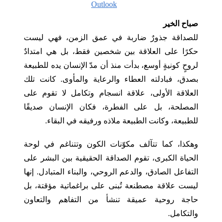
Outlook
صباح الخير
للصداقة جذورٌ ضاربة في عمق الزمن، فهي ليست
حكرًا على العلاقة بين شخصين فقط، بل هي امتدادٌ
لروحٍ كونيةٍ أوسع، بدأت منذ أن مدّ الإنسان يده للطبيعة
بصدق، فبادلته العطاء والرعاية والمأوى. كانت تلك
العلاقة الأولى، علاقة انسجام وتكامل لا تقوم على
المصلحة، بل على الفطرة، فكان الإنسان صديقًا
للطبيعة، وكانت الطبيعة ملاذه ورفيقه في البقاء.
وهكذا، كما تتآلف مكوّنات الكون وتتناغم في لوحة
الحياة الكبرى، تقوم الصداقة الحقيقية بين البشر على
التفاعل الصادق، والدعم الروحي، والبناء المتبادل. إنها
ليست علاقة مصطنعة تُبنى على براغماتية مؤقتة، بل
حاجة روحية عميقة تنشأ من التفاهم والتعاون
والتكامل.