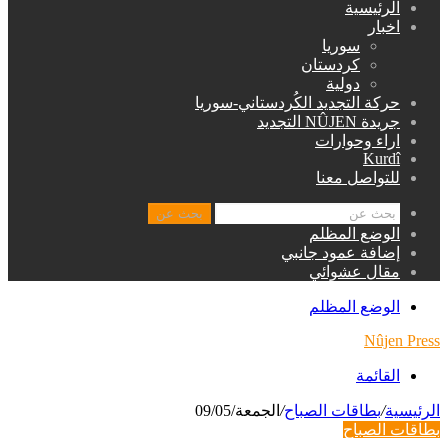
الرئيسية
اخبار
سوريا
كردستان
دولية
حركة التجديد الكُردستاني-سوريا
جريدة NÛJEN التجديد
اراء وحوارات
Kurdî
للتواصل معنا
بحث عن
الوضع المظلم
إضافة عمود جانبي
مقال عشوائي
الوضع المظلم
Nûjen Press
القائمة
الرئيسية
/
بطاقات الصباح
/
الجمعة/09/05
بطاقات الصباح