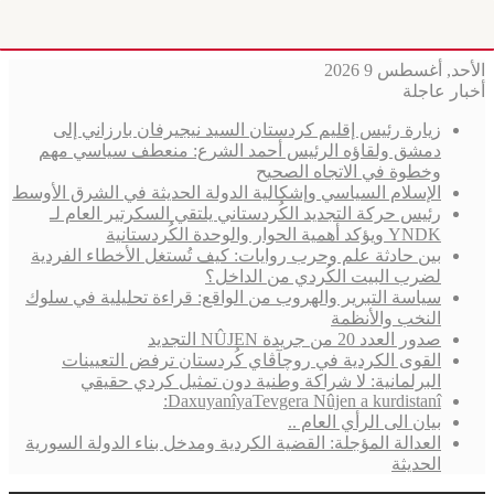
الأحد, أغسطس 9 2026
أخبار عاجلة
زيارة رئيس إقليم كردستان السيد نيجيرفان بارزاني إلى
دمشق ولقاؤه الرئيس أحمد الشرع: منعطف سياسي مهم
وخطوة في الاتجاه الصحيح
الإسلام السياسي وإشكالية الدولة الحديثة في الشرق الأوسط
رئيس حركة التجديد الكُردستاني يلتقي السكرتير العام لـ
YNDK ويؤكد أهمية الحوار والوحدة الكُردستانية
بين حادثة علم وحرب روايات: كيف تُستغل الأخطاء الفردية
لضرب البيت الكُردي من الداخل؟
سياسة التبرير والهروب من الواقع: قراءة تحليلية في سلوك
النخب والأنظمة
صدور العدد 20 من جريدة NÛJEN التجديد
القوى الكردية في روچآڤاي كُردستان ترفض التعيينات
البرلمانية: لا شراكة وطنية دون تمثيل كردي حقيقي
DaxuyanîyaTevgera Nûjen a kurdistanî:
بيان الى الرأي العام ..
العدالة المؤجلة: القضية الكردية ومدخل بناء الدولة السورية
الحديثة