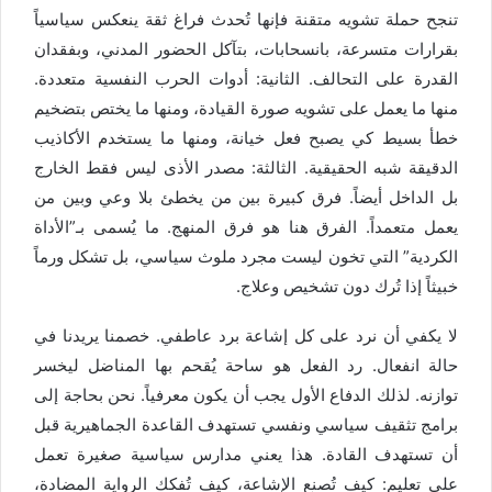
تنجح حملة تشويه متقنة فإنها تُحدث فراغ ثقة ينعكس سياسياً
بقرارات متسرعة، بانسحابات، بتآكل الحضور المدني، وبفقدان
القدرة على التحالف. الثانية: أدوات الحرب النفسية متعددة.
منها ما يعمل على تشويه صورة القيادة، ومنها ما يختص بتضخيم
خطأ بسيط كي يصبح فعل خيانة، ومنها ما يستخدم الأكاذيب
الدقيقة شبه الحقيقية. الثالثة: مصدر الأذى ليس فقط الخارج
بل الداخل أيضاً. فرق كبيرة بين من يخطئ بلا وعي وبين من
يعمل متعمداً. الفرق هنا هو فرق المنهج. ما يُسمى بـ”الأداة
الكردية” التي تخون ليست مجرد ملوث سياسي، بل تشكل ورماً
خبيثاً إذا تُرك دون تشخيص وعلاج.
لا يكفي أن نرد على كل إشاعة برد عاطفي. خصمنا يريدنا في
حالة انفعال. رد الفعل هو ساحة يُقحم بها المناضل ليخسر
توازنه. لذلك الدفاع الأول يجب أن يكون معرفياً. نحن بحاجة إلى
برامج تثقيف سياسي ونفسي تستهدف القاعدة الجماهيرية قبل
أن تستهدف القادة. هذا يعني مدارس سياسية صغيرة تعمل
على تعليم: كيف تُصنع الإشاعة، كيف تُفكك الرواية المضادة،