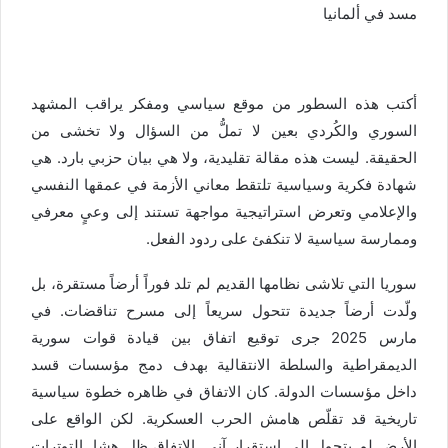
مسد في ألمانيا
أكتب هذه السطور من موقع سياسي ومفكر يراقب المشهد
السوري والكُردي بعين لا تملُّ من السؤال ولا تخشى من
الحقيقة. ليست هذه مقالة تقليدية، ولا هي بيان حزبي بارد. هي
شهادة فكرية وسياسية تلتقط معاني الأزمة في عمقها النفسي
والإعلامي وتعرض استراتيجية مواجهة تستند إلى وعيٍ معرفي
وممارسة سياسية لا تنكفئ على ردود الفعل.
سوريا التي تلاشى نظامها القديم لم تلد فوراً أرضاً مستقرة، بل
ولّدت أرضاً جديدة تتحول سريعاً إلى مسرح تناقضات. في
مارس 2025 جرى توقيع اتفاق بين قيادة قوات سورية
الديمقراطية والسلطة الانتقالية بهدف دمج مؤسسات قسد
داخل مؤسسات الدولة. كان الاتفاق في ظاهره خطوة سياسية
تاريخية قد تقلّص هامش الحرب العسكرية. لكن الواقع على
الأرض لم يتحول إلى استقرار آني. الاتفاق ظل هشا. التوترات