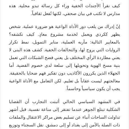
كيف نقرأ الأجندات الخفية وراء كل رسالة تبدو محلية. هذه
مدارس لا تكتب في بيان صحفي، لكنها تُفعل ثقافياً.
إنّ إدراك من يلعب دور الأداة الواعية هو ضرورة عملية. شخص
يظهر ككردي ويعمل لخدمة مشروع معادٍ. كيف نكشفه؟
بالمعايير التالية: مآربه العملية، منابر التمويل، نمط تكرار
الروايات التي يروج لها، والتحالفات الخفية. كشف هذه البنى لا
يعني مطاردة الرأي المختلف بل يعني فضح الشبكات التي تعمل
بنية مسخ الهوية وتحويلها إلى سلعة لدى خصوم القضية. أما
الجهلاء الذين يكررون الأكاذيب دون تفكير فهم ضحايا بالحقيقة.
معالجتهم ليست عقاباً بل تعليم. لكن التعامل مع الأداة الواعية
يجب أن يكون سياسياً وحاسماً.
في المشهد السياسي الحالي أثبتت التجارب أن القضايا
الشكلية تبتلع الجوهر عندما تفتقر إلى مناعة نفسية. قبل أشهر
تداولت الساحات أنباء عن تسليم بعض مراكز الاعتقال والملفات
ذات الصلة بالأمن إلى بغداد أو إلى دمشق. نقل السجناء وتوزيع