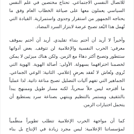
للاتصال النفسي الاجتماعي. تحتاج مختصين في علم النفس
السياسي يعملون معها على صياغة الخطاب العام وفق ما
يحتاجه الجمهور من استقرار وجدوى واستمرارية. القيادة التي
تُهمل هذا البُعد تصبح عرضة لابتزاز السرد المضاد.
وأخيراً لا أريد أن أختم بنداء تقليدي. أريد أن أختم بموقف
معرفي: الحرب النفسية والإعلامية لن تتوقف. بعض أدواتها
ستتطور وتصبح أكثر دهاءً مع الزمن. ولكن هناك ميزتَين لا يمكن
لخصمنا اختراقهما بسهولة. الأولى: أصالة الهوية. الهوية التي
تُروى وتُعاش لا تُفقد بعرضٍ إعلامي. الثانية: الوعي الجماعي.
الجماهير التي تفهم آليات التضليل تصبح مناعة ذاتية. لذا عملياً
ما أقترحه ليس حلاً سحرياً، لكنه مسار طويل وممنهج يبدأ
بالتثقيف ويستمر بالتنظيم وينتهي بصناعة سرد يستطيع أن
يتحمل اختبارات الزمن.
كما أن مواجهة الحرب الإعلامية تتطلب تطويراً منظّمياً
لمؤسساتنا الإعلامية: ليس مجرد زيادة في الإنتاج بل بناء