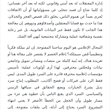
إدارة المعتقلات له بعد أمني وقانوني. لكنه له بعد آخر نفساني؛
إذ كلما شاع أن قسد تتخلى عن مسؤولياتها أو أن الاتفاقات
تُجرى بعيداً عن هموم الناس، يخلق ذلك قصص العجز والخذلان.
هذا ما حدث مع قضايا المعتقلين وأصدقاؤهم وذووهم. إن معالجة
هذا الجانب لا تكون فقط عبر البيانات القانونية، بل عبر رعاية
نفسية وشفافية عملية ومشاركة مجتمعية تُنهي آفة الشك.
المجال الإعلامي هو اليوم ساحتنا المفتوحة. إن لم نملكه فكرياً
وتنظيمياً فَمَن سيملكه؟ إعلام الخصم لا يقتصر على مقالة هنا أو
تغريدة هناك. إنه بُنية كاملة من منصات ومصادر تمويل وجامعي
بيانات ومُحللين محترفين. لهذا أرى أولويات عملية: تأسيس
مؤسسات إعلامية محترفة قادرة على السرد طويل المدى. ليس
فقط الرد على فبركات أو فضح أكاذيب. المطلوب إنتاج سرد
بديل يشرح الخيارات ويضع الحقائق في سياقها الزمني
والسياسي. السرد الذي يقنع الناس بأن خطوة هي جزء من
مسار طويل وأن الخجل من الخطأ الأصغر لا يعني انتهاء
المشروع. السرد يحتاج إلى أدلة، إلى ملفات مفتوحة، إلى