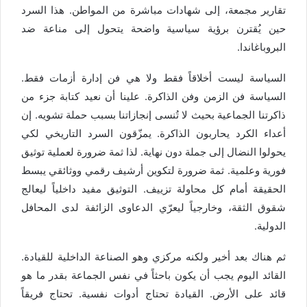
تقارير مجمعة، إلى شهادات مباشرة من المواطن. هذا السرد
حين يُقترن برؤية سياسية واضحة يتحول إلى مناعة ضد
البروباغاندا.
السياسة ليست أخلاقاً فقط ولا هي فن إدارة أزمات فقط.
السياسة فن الزمن وفن الذاكرة. علينا أن نعيد كتابة جزء من
ذاكرتنا الجماعية بحيث لا تُنسى إنجازاتنا بسبب حملة تشويه. إن
أعداء الكرد يحاربون الذاكرة. يمزّقون السرد التاريخي لكي
يحولوا النضال إلى جملة دون نهاية. لذا ثمة ضرورة لعملية توثيق
فورية وعلمية. ثمة ضرورة لتكوين أرشيف رقمي ووثائقي يبسط
الحقيقة أمام كل محاولة تزييف. التوثيق مفيد داخلياً ليعالج
شقوق الثقة، وخارجياً ليعرّي الدعاوى الزائفة لدى المحافل
الدولية.
ثم هناك بعد أخير ولكنه مركزي وهو الصناعة الداخلية للقيادة.
القائد اليوم يجب أن يكون باحثاً في نفس الجماعة بقدر ما هو
قائد على الأرض. القيادة تحتاج أدوات نفسية. تحتاج فريقاً