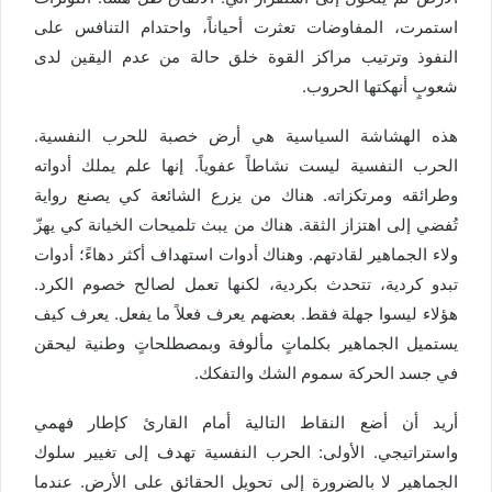
استمرت، المفاوضات تعثرت أحياناً، واحتدام التنافس على
النفوذ وترتيب مراكز القوة خلق حالة من عدم اليقين لدى
شعوبٍ أنهكتها الحروب.
هذه الهشاشة السياسية هي أرض خصبة للحرب النفسية.
الحرب النفسية ليست نشاطاً عفوياً. إنها علم يملك أدواته
وطرائقه ومرتكزاته. هناك من يزرع الشائعة كي يصنع رواية
تُفضي إلى اهتزاز الثقة. هناك من يبث تلميحات الخيانة كي يهزّ
ولاء الجماهير لقادتهم. وهناك أدوات استهداف أكثر دهاءً؛ أدوات
تبدو كردية، تتحدث بكردية، لكنها تعمل لصالح خصوم الكرد.
هؤلاء ليسوا جهلة فقط. بعضهم يعرف فعلاً ما يفعل. يعرف كيف
يستميل الجماهير بكلماتٍ مألوفة وبمصطلحاتٍ وطنية ليحقن
في جسد الحركة سموم الشك والتفكك.
أريد أن أضع النقاط التالية أمام القارئ كإطار فهمي
واستراتيجي. الأولى: الحرب النفسية تهدف إلى تغيير سلوك
الجماهير لا بالضرورة إلى تحويل الحقائق على الأرض. عندما