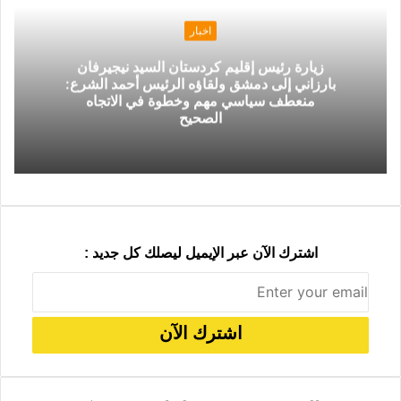
م
ر
ع
ا
ب
اخبار
ل
ر
زيارة رئيس إقليم كردستان السيد نيجيرفان
ب
ا
بارزاني إلى دمشق ولقاؤه الرئيس أحمد الشرع:
ر
ل
منعطف سياسي مهم وخطوة في الاتجاه
ي
ب
الصحيح
د
ر
ي
د
اشترك الآن عبر الإيميل ليصلك كل جديد :