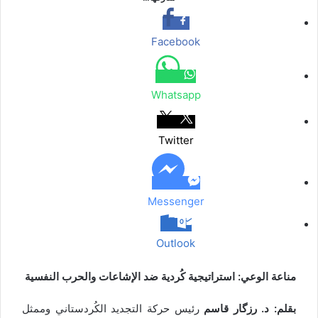
ب
ت
ن
ن
ق
س
ب
ر
و
ر
ج
ج
ا
ر
ك
ر
ك
ر
ر
ا
ب
ة
Facebook
م
ع
ب
ر
Whatsapp
ا
ل
ب
Twitter
ر
ي
د
Messenger
Outlook
مناعة الوعي: استراتيجية كُردية ضد الإشاعات والحرب النفسية
بقلم: د. رزگار قاسم
رئيس حركة التجديد الكُردستاني وممثل