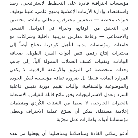
مؤسسات احترافية قادرة على التخطيط الاستراتيجي، رصد
واستقئصاء، وإدارة الأزمات الإعلامية بمنهج علمي. علينا توظيف
خبرات مختصة — صحفيين محترفين، محللي بيانات، مختصين
في التحقق من الوقائع، وخبراء في التواصل النفسي
والاجتماعي — وإقامة مدارس تدريبية داخلية وشراكات مع
جامعات ومؤسسات مدنية لتأهيل كوادرنا. نحتاج أيضاً إلى
مختبرات إنتاج رقمي تتقن أدوات السرد الطويل، صحافة
البيانات، وتقنيات كشف الحملات الممولة آلياً، إلى جانب
وحدات متخصصة في التوثيق والأرشفة الرقمية. لا يكفي
الموارد المادية فقط؛ بل ضرورة ثقافة مؤسسية تُقدّر الجودة
والموضوعية والشفافية، وآليات تقييم دورية تقيس فاعلية
السرد وتعدل الاستراتيجيات وفق نتائج قابلة للقياس. الاستعانة
بالخبرات الخارجية، لا سيما من الشتات الكُردي ومنظمات
إعلامية مستقلة، يمكن أن يسرّع عملية الاحتراف ويعطي
مؤسساتنا أدوات وإطارات عمل مجرّبة.
أدعو زملائي القادة ومناضلاتنا ومناضلينا أن يجعلوا من هذه