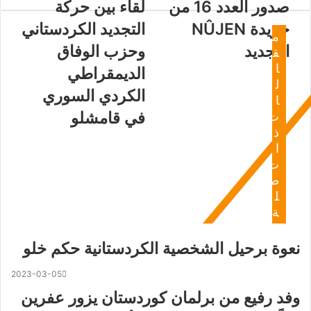
صدور العدد 16 من
لقاء بين حركة
جريدة NÛJEN
التجديد الكردستاني
م
التجديد
وحزب الوفاق
ق
ا
الديمقراطي
ل
الكردي السوري
ا
في قامشلو
ت
ذ
ا
ت
ص
ل
ة
نعوة برحيل الشخصية الكردستانية حكم خلو
2023-03-05
وفد رفيع من برلمان كوردستان يزور عفرين