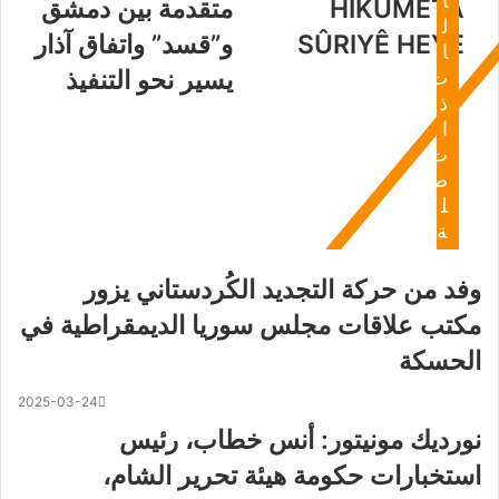
ا
HIKÛMETA
متقدمة بين دمشق
ل
SÛRIYÊ HEYE
و”قسد” واتفاق آذار
ا
يسير نحو التنفيذ
ت
ذ
ا
ت
ص
ل
ة
وفد من حركة التجديد الكُردستاني يزور
مكتب علاقات مجلس سوريا الديمقراطية في
الحسكة
2025-03-24
نورديك مونيتور: أنس خطاب، رئيس
استخبارات حكومة هيئة تحرير الشام،