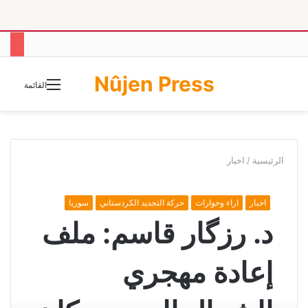
Nûjen Press
الوضع
القائمة
المظلم
الرئيسية
/
اخبار
اخبار
اراء وحوارات
حركة التجديد الكردستاني
سوريا
د. رزگار قاسم: ملف
إعادة مهجري