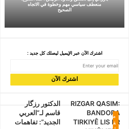
منعطف سياسي مهم وخطوة في الاتجاه
ي
ب
الصحيح
د
ر
ي
د
اشترك الآن عبر الإيميل ليصلك كل جديد :
RIZGAR QASIM:
الدكتور رزگار
BANDORA
قاسم لـ”العربي
م
TIRKIYÊ LIS ER
الجديد”: تفاهمات
ق