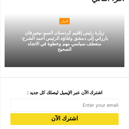
و
ر
ج
ج
ا
ر
م
ر
ع
ك
ة
ك
ر
ر
ا
ب
ب
ة
م
ر
ع
ا
ب
اخبار
ل
ر
زيارة رئيس إقليم كردستان السيد نيجيرفان
ب
ا
بارزاني إلى دمشق ولقاؤه الرئيس أحمد الشرع:
ر
ل
منعطف سياسي مهم وخطوة في الاتجاه
ي
ب
الصحيح
د
ر
ي
د
اشترك الآن عبر الإيميل ليصلك كل جديد :