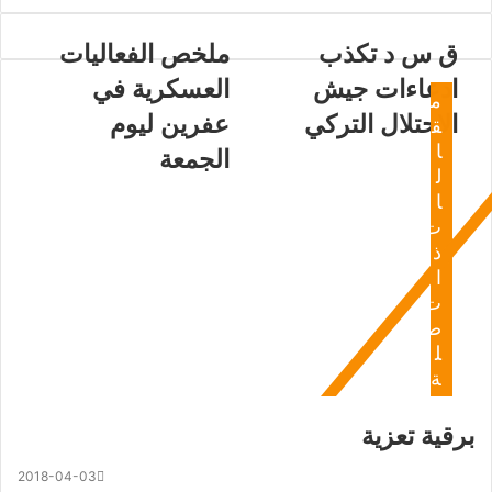
ق س د تكذب
ملخص الفعاليات
ادعاءات جيش
العسكرية في
م
الاحتلال التركي
عفرين ليوم
ق
ا
الجمعة
ل
ا
ت
ذ
ا
ت
ص
ل
ة
برقية تعزية
2018-04-03