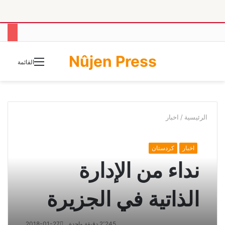
Nûjen Press
الوضع
القائمة
المظلم
الرئيسية
/
اخبار
اخبار
كردستان
نداء من الإدارة
الذاتية في الجزيرة
2٬245
دقيقة واحدة
2018-01-27