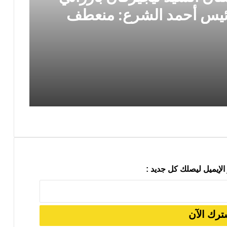
رئيس أحمد الشرع: منعطف
 في الاتجاه الصحيح
زيارة رئيس إقليم كردستان السيد نيجيرفان بارزاني إلى دمشق ولقاؤه الرئيس أحمد الشرع: منعطف سياسي مهم وخطوة في الاتجاه الصحيح
رئيس حركة التجديد الكُردستاني يلتقي السكرتير العام لـ YNDK ويؤكد أهمية الحوار والوحدة الكُردستانية
الإيميل ليصلك كل جديد :
القوى الكردية في روچآڤاي كُردستان ترفض التعيينات البرلمانية: لا شراكة وطنية دون تمثيل كردي حقيقي