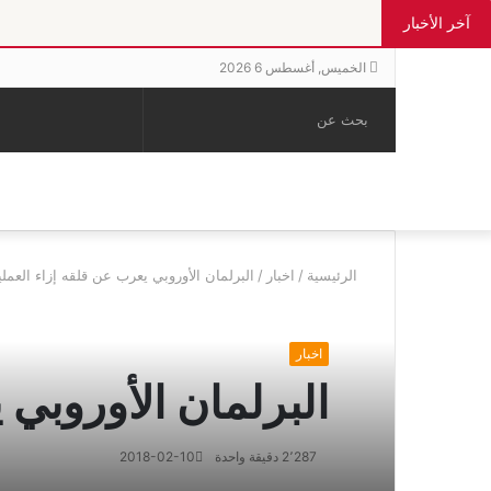
آخر الأخبار
الخميس, أغسطس 6 2026
بحث
الوضع
إضافة
مقال
عن
المظلم
عمود
عشوائي
جانبي
الرئيسية
/
اخبار
/
البرلمان الأوروبي يعرب عن قلقه إزاء العمل
اخبار
البرلمان الأوروبي 
2٬287
دقيقة واحدة
2018-02-10