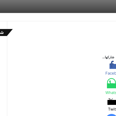
شا
إ
غ
ل
ا
شاركها…
ق
Face
What
Twit