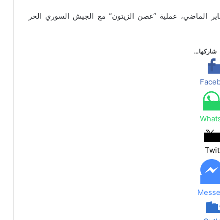
ركي، منذ 20 كانون الثاني/يناير الماضي، عملية “غصن الزيتون” مع الجيش السوري الحر
شاركها…
Face
What
Twit
Messe