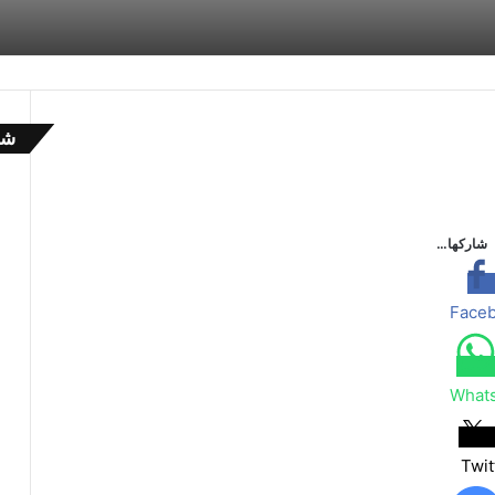
شا
إ
غ
ل
ا
شاركها…
ق
Face
What
Twit