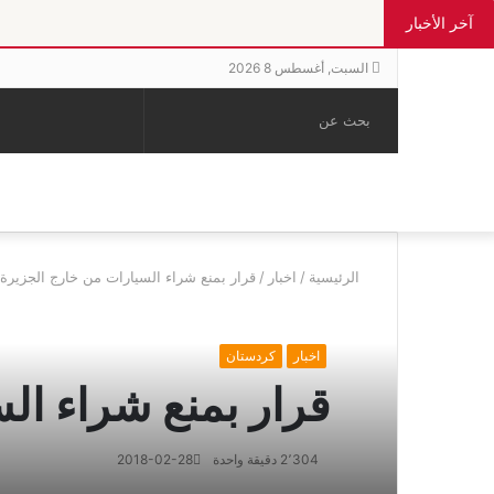
آخر الأخبار
السبت, أغسطس 8 2026
بحث
الوضع
إضافة
مقال
عن
المظلم
عمود
عشوائي
جانبي
الرئيسية
/
اخبار
/
قرار بمنع شراء السيارات من خارج الجزيرة 
اخبار
كردستان
قرار بمنع شراء ال
2٬304
دقيقة واحدة
2018-02-28