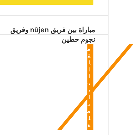
مباراة بين فريق nûjen وفريق
نجوم حطين
م
ق
ا
ل
ا
ت
ذ
ا
ت
ص
ل
ة