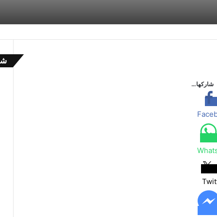
شا
إ
غ
شاركها…
ل
ا
ق
Face
What
Twit