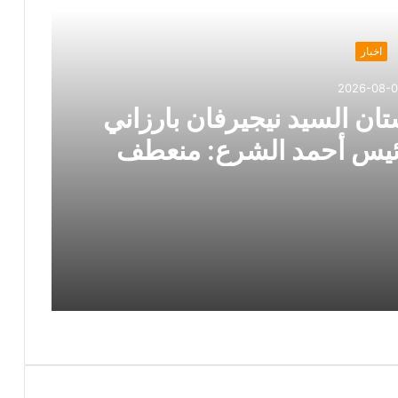
اخبار
2026-08-
ان السيد نيجيرفان بارزاني
رئيس أحمد الشرع: منعطف
 في الاتجاه الصحيح
زيارة رئيس إقليم كردستان السيد نيجيرفان بارزاني إلى دمشق ولقاؤه الرئيس أحمد الشرع: منعطف سياسي مهم وخطوة في الاتجاه الصحيح
رئيس حركة التجديد الكُردستاني يلتقي السكرتير العام لـ YNDK ويؤكد أهمية الحوار والوحدة الكُردستانية