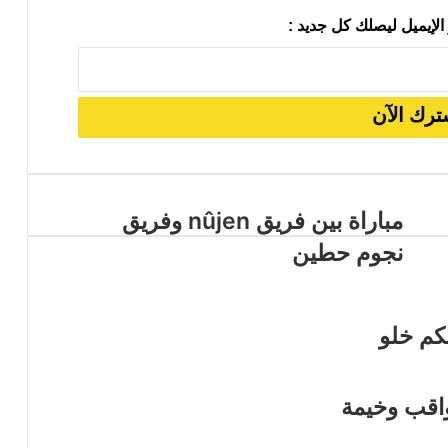
الإيميل ليصلك كل جديد :
 تحليلية في سلوك النخب والأنظمة
مباراة بين فريق nûjen وفريق
نجوم حطين
كم خلو
واقب وخيمة