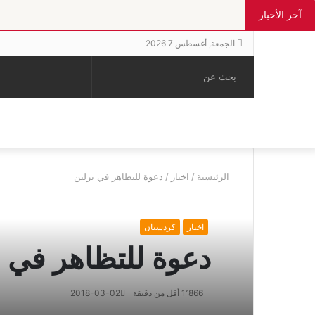
آخر الأخبار
الجمعة, أغسطس 7 2026
بحث
الوضع
إضافة
مقال
عن
المظلم
عمود
عشوائي
جانبي
الرئيسية
/
اخبار
/
دعوة للتظاهر في برلين
اخبار
كردستان
دعوة للتظاهر في ب
1٬866
أقل من دقيقة
2018-03-02