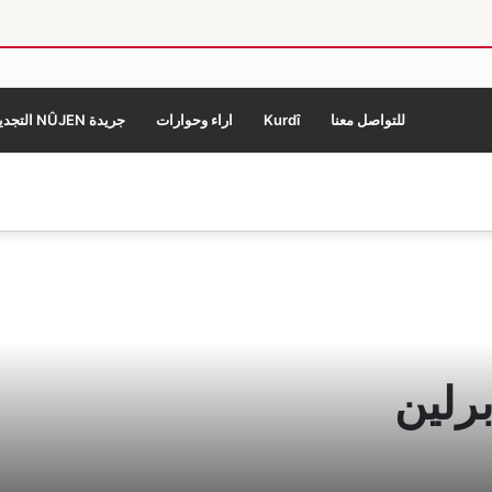
للتواصل معنا
Kurdî
اراء وحوارات
جريدة NÛJEN التجديد
رلين