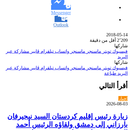
Messenger
Outlook
2018-05-14
2٬209
أقل من دقيقة
شاركها
فيسبوك
تويتر
ماسنجر
ماسنجر
واتساب
تيلقرام
ڤايبر
مشاركة عبر
البريد
شاركها
فيسبوك
تويتر
ماسنجر
ماسنجر
واتساب
تيلقرام
ڤايبر
مشاركة عبر
البريد
طباعة
أقرأ التالي
اخبار
2026-08-03
زيارة رئيس إقليم كردستان السيد نيجيرفان
بارزاني إلى دمشق ولقاؤه الرئيس أحمد