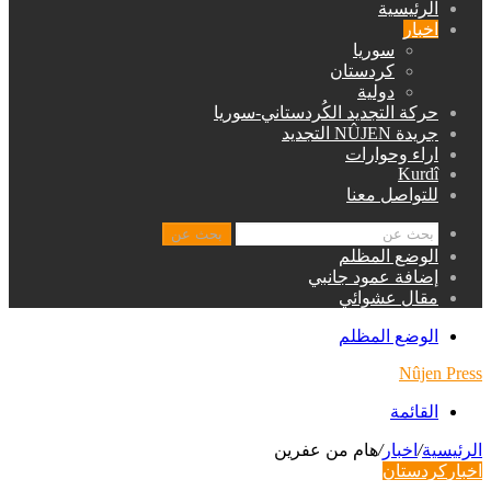
الرئيسية
اخبار
سوريا
كردستان
دولية
حركة التجديد الكُردستاني-سوريا
جريدة NÛJEN التجديد
اراء وحوارات
Kurdî
للتواصل معنا
بحث عن
الوضع المظلم
إضافة عمود جانبي
مقال عشوائي
الوضع المظلم
Nûjen Press
القائمة
الرئيسية
/
اخبار
/
هام من عفرين
اخبار
كردستان