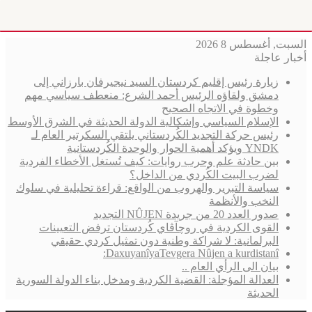
السبت, أغسطس 8 2026
أخبار عاجلة
زيارة رئيس إقليم كردستان السيد نيجيرفان بارزاني إلى
دمشق ولقاؤه الرئيس أحمد الشرع: منعطف سياسي مهم
وخطوة في الاتجاه الصحيح
الإسلام السياسي وإشكالية الدولة الحديثة في الشرق الأوسط
رئيس حركة التجديد الكُردستاني يلتقي السكرتير العام لـ
YNDK ويؤكد أهمية الحوار والوحدة الكُردستانية
بين حادثة علم وحرب روايات: كيف تُستغل الأخطاء الفردية
لضرب البيت الكُردي من الداخل؟
سياسة التبرير والهروب من الواقع: قراءة تحليلية في سلوك
النخب والأنظمة
صدور العدد 20 من جريدة NÛJEN التجديد
القوى الكردية في روچآڤاي كُردستان ترفض التعيينات
البرلمانية: لا شراكة وطنية دون تمثيل كردي حقيقي
DaxuyanîyaTevgera Nûjen a kurdistanî:
بيان الى الرأي العام ..
العدالة المؤجلة: القضية الكردية ومدخل بناء الدولة السورية
الحديثة