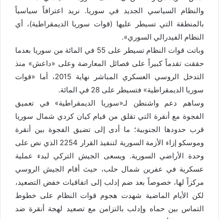
والنظام السياسي الجديد في سوريا. نريد اعترافاً سياسياً
بالمنطقة التي تسيطر عليها (قوات سوريا الديمقراطية)، أي
النظام الفيدرالي السوري».
وباتت قوات النظام تسيطر على 55 في المائة من سوريا بعدما
حققت تقدماً كبيراً على فصائل المعارضة وعلى «داعش» منذ
التدخل الروسي العسكري المباشر نهاية 2015، أما «قوات
سوريا الديمقراطية» فتسيطر على 28 في المائة.
وساهم دعم واشنطن لـ«سوريا الديمقراطية» في تعميق
الفجوة مع أنقرة التي تقلق من قيام كيان كردي شمال سوريا
قرب حدودها الجنوبية؛ ما أدى إلى تضيق الفجوة بين أنقرة
وموسكو إزاء الأزمة السورية لتنفيذ القرار 2254 الذي نص على
وحدة الأراضي السورية. ويسعى الجيش التركي لبدء عملية
عسكرية في عفرين شمال حلب، حيث أقام الجيش الروسي
مركزاً لها، خصوصاً بعد ضم إدلب إلى اتفاقيات خفض التصعيد،
لكن الأيام الماضية شهدت هجوم قوات النظام على خطوط
التماس بين حماه وإدلب بالتزامن مع تصعيد لهجة أنقرة ضد