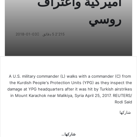
أميركية واعتراف
روسي
2٬215
5 دقائق
2018-01-03
A U.S. military commander (L) walks with a commander (C) from
the Kurdish People's Protection Units (YPG) as they inspect the
damage at YPG headquarters after it was hit by Turkish airstrikes
in Mount Karachok near Malikiya, Syria April 25, 2017. REUTERS/
Rodi Said
شاركها
ف
ت
م
م
و
ت
ڤ
م
ي
و
ا
ا
ا
ي
ا
ش
ي
س
س
ت
س
ل
ي
ا
شاركها…