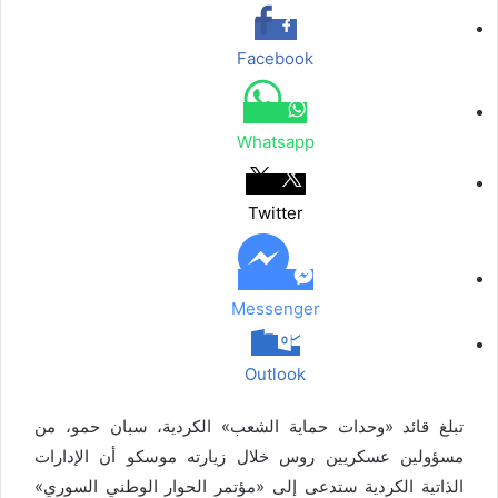
ب
ت
ن
ن
ق
س
ب
ر
و
ر
ج
ج
ا
ر
ك
ر
ك
ر
ر
ا
ب
ة
Facebook
م
ع
ب
ر
Whatsapp
ا
ل
ب
Twitter
ر
ي
د
Messenger
Outlook
تبلغ قائد «وحدات حماية الشعب» الكردية، سبان حمو، من
مسؤولين عسكريين روس خلال زيارته موسكو أن الإدارات
الذاتية الكردية ستدعى إلى «مؤتمر الحوار الوطني السوري»