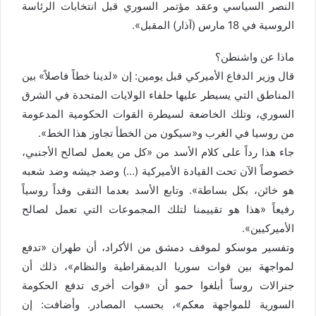
النصر السياسي وعقد مؤتمر السوري قبل انتخابات الرئاسة
الروسية في 18 مارس (آذار) المقبل».
ماذا عن واشنطن؟
قال وزير الدفاع الأميركي قبل يومين: إن «لدينا خطاً فاصلاً» بين
المناطق التي يسيطر عليها حلفاء الولايات المتحدة في الشرق
السوري، وتلك الخاضعة لسيطرة القوات الحكومية المدعومة
من روسيا في الغرب و«سيكون من الخطأ تجاوز هذا الخط».
جاء هذا رداً على كلام الأسد من «كل من يعمل لصالح الأجنبي،
خصوصاً الآن تحت القيادة الأميركية (…) وضد جيشه وضد شعبه
هو خائن، بكل بساطة». وتابع الأسد بعدما التقى وفداً روسياً
رفيعاً «هذا هو تقييمنا لتلك المجموعات التي تعمل لصالح
الأميركيين».
وتفسير موسكو لموقف دمشق من الأكراد، أن طهران «تدفع
لمواجهة بين قوات سوريا الديمقراطية والنظام»، ذلك أن
جنرالات روساً أبلغوا حمو أن «قوات أخرى تدفع الحكومة
السورية للمواجهة معكم»، بحسب المصادر. وأضافت: إن