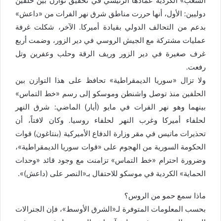
الشعب» الكردية عمادها الرئيسي في تحقيق توازن بين حلفين
دوليين: الأول، أنها حررت مناطق شرق نهر الفرات من «داعش»
بدعم من التحالف الدولي بقيادة أميركا. الآخر، شكلت غرفة
عمليات مشتركة مع الجيش الروسي في دير الزور، وضمت أربع
غرف صغيرة في دير الزور وريف الرقة وحلب وعفرين وتل
رفعت.
ولا تزال «سوريا الديمقراطية» تحافظ على هذا التوازن بين
الحلفين منذ توصل واشنطن وموسكو إلى رسم «خط التماس»
بينهما وهو نهر الفرات في مايو (أيار) الماضي: شرق النهر
لحلفاء أميركا وغرب النهر لحلفاء روسيا. وكان لافتاً، أن
تحذيرات ماتيس في مقر وزارة الدفاع الأميركية (بنتاغون) قوات
الحكومة السورية من الهجوم على «قوات سوريا الديمقراطية»،
وضرورة احترام «خط التماس» تزامنت مع وجود قائد «وحدات
الحماية» الكردية في موسكو للاحتفال بـ«النصر على (داعش)».
ماذا سمع حمو من الروس؟
بحسب المعلومات المتوفرة لـ«الشرق الأوسط»، فإن الجنرالات