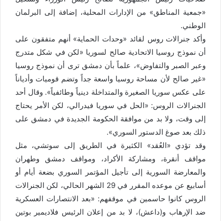
«جمعية المناطق» من الإدارات المحلية، إضافة إلى البرلمان
الوطني.
وأكد جنرالات روس لقائد «وحدات الحماية» أنهم متفقون على
أن نموذج روسيا الاتحادية صالح لسوريا «لكن في شكل متدرج
وعبر الصبر والتفاوض»، علماً بأن دمشق ترى أن نموذج روسيا
«غير صالح لأن مساحة روسيا واسعة جداً وتضم قوميات وأدياناً
على عكس سوريا الصغيرة والمتداخلة دينياً وطائفياً». وقال أحد
الجنرالات الروس: «الحل في سوريا فيدرالي، لكن الأمر يحتاج
إلى وقت، ولا بد من موافقة الحكومة الجديدة في دمشق على
ذلك بعد صوغ الدستور السوري».
وقد تؤدي «العُقد» الكثيرة في الطريق إلى سوتشي، مثل
مواقف أنقرة، ومشاركة الأكراد، ومواقف دمشق وطهران
والمعارضة السورية إلى تأجيل المؤتمر السوري بضعة أيام أو
أسابيع عن موعده المقرر في 29 الشهر الحالي، لكن الجنرالات
الروس كانوا حاسمين في موقفهم: «بعد الانتصارات العسكرية
ضد الإرهاب و(داعش)، لا بد من إعلان الرئيس فلاديمير بوتين