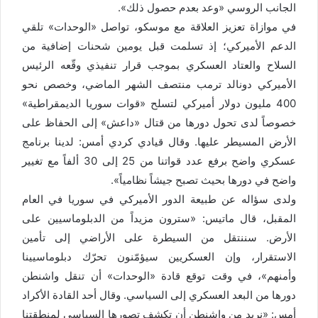
الجانب الروسي «وعد بعدم حصول ذلك».
في موازاة تعزيز العلاقة مع موسكو، تواصل «الوحدات» تلقي
الدعم الأميركي؛ إذ تسلمت قبل يومين شحنات إضافية من
السلاح والعتاد العسكري بموجب قرار تنفيذي وقّعه الرئيس
الأميركي دونالد ترمب منتصف الشهر الماضي، وخصص نحو
400 مليون دولار أميركي لتسلح «قوات سوريا الديمقراطية»
خصوصاً لدى تحول دورها من قتال «داعش» إلى الحفاظ على
الأرض المسيطر عليها. وقال قيادي كردي أمس: لدينا برنامج
عسكري واضح برفع عدد قواتنا من 25 إلى 30 ألفاً مع تغيير
واضح في دورها بحيث تصبح جيشاً نظامياً».
ولدى سؤاله عن طبيعة الدور الأميركي في سوريا في العام
المقبل، قال ماتيس: «سترون مزيداً من الدبلوماسيين على
الأرض. سننتقل من السيطرة على الأراضي إلى تأمين
الاستقرار، وإن العسكريين سيؤمّنون تحرّك دبلوماسيينا
وأمنهم»، في وقت توقع قادة «الوحدات» أن تنقل واشنطن
دورها من البعد العسكري إلى السياسي. وقال أحد القادة الأكراد
أمس: «نريد من واشنطن أن تكشف تصورها السياسي لمنطقتنا