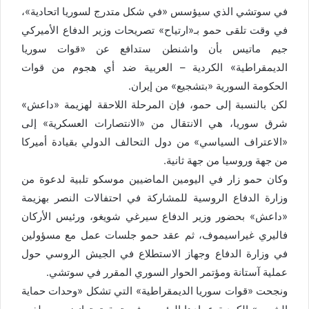
في سوتشي الذي سيؤسس «في شكل متدرج لسوريا اتحادية»،
في وقت تلقى حمو بـ«ارتياح» تصريحات وزير الدفاع الأميركي
جيم ماتيس بأن واشنطن ستدافع عن «قوات سوريا
الديمقراطية» الكردية – العربية ضد أي هجوم من قوات
الحكومة السورية «بتشجيع» من إيران.
لكن بالنسبة إلى حمو، فإن المرحلة اللاحقة لهزيمة «داعش»
شرق سوريا، هي الانتقال من «الانتصارات العسكرية» إلى
«الاعتراف السياسي» من دول التحالف الدولي بقيادة أميركا
من جهة وروسيا من جهة ثانية.
وكان حمو زار في اليومين الماضيين موسكو تلبية لدعوة من
وزارة الدفاع الروسية للمشاركة في احتفالات النصر بهزيمة
«داعش» بحضور وزير الدفاع سيرغي شويغو، ورئيس الأركان
فاليري غيراسيموف، ثم عقد حمو جلسات عمل مع مسؤولين
في وزارة الدفاع وجهاز الاستطلاع في الجيش الروسي حول
عملية آستانة ومؤتمر الحوار السوري المقرر في سوتشي.
ونجحت «قوات سوريا الديمقراطية» التي تشكل «وحدات حماية