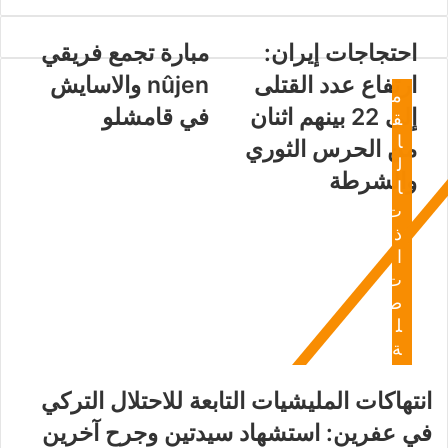
احتجاجات إيران:
مبارة تجمع فريقي
ارتفاع عدد القتلى
nûjen والاسايش
م
إلى 22 بينهم اثنان
في قامشلو
ق
ا
من الحرس الثوري
ل
والشرطة
ا
ت
ذ
ا
ت
ص
ل
ة
انتهاكات المليشيات التابعة للاحتلال التركي
في عفرين: استشهاد سيدتين وجرح آخرين