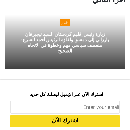
و
ر
ج
ج
ا
ر
م
ر
ع
ك
ة
ك
ر
ر
ا
ب
ب
ة
م
ر
ع
ا
ب
اخبار
ل
ر
زيارة رئيس إقليم كردستان السيد نيجيرفان
ب
ا
بارزاني إلى دمشق ولقاؤه الرئيس أحمد الشرع:
ر
ل
منعطف سياسي مهم وخطوة في الاتجاه
ي
ب
الصحيح
د
ر
ي
د
اشترك الآن عبر الإيميل ليصلك كل جديد :