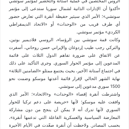
الروس المختصين في عملية آستانة والتحضير لمؤتمر سوتشي
«أكدوا أن الإدارات الذاتية لشمال سوريا ستدعى إلى مؤتمر
سوتشي»؛ الأمر الذي سيثير حفيظة أنقرة التي تعارض حضور
أي طرف قريب من «الوحدات» أو «الاتحاد الديمقراطي
الكردي» مؤتمر سوتشي.
وكانت قمة سوتشي بين الرؤساء، الروسي فلاديمير بوتين،
والتركي رجب طيب إردوغان والإيراني حسن روحاني، أسفرت
عن الاتفاق على ضرورة تفاهم الدول الثلاث على قائمة
المدعوين إلى مؤتمر الحوار السوري. وجرى التأكيد على ذلك
في اجتماع آستانة الأخير، بحيث يجتمع ممثلو «الضامنين الثلاثة»
نهاية الشهر الحالي لإقرار قائمة أعدتها موسكو وضمت نحو
1500 سوري مدعوين إلى سوتشي.
واشترطت أنقرة إقصاء «الوحدات» و«الاتحاد»؛ الأمر الذي
وافقت عليه موسكو؛ لأنها «حريصة على دعم تركيا للحوار
السوري لأنها تدرك أنه لا يمكن أن ينجح من دون مشاركة
المعارضة السياسية والعسكرية الفاعلة التي تدعمها أنقرة»،
بحسب المصادر. ولاحظت أن أنقرة صعّدت في الأيام الأخيرة