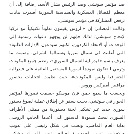
ضد مؤتمر سوتشي وضد الرئيس بشار الأسد، إضافة إلى أن
معظم الفصائل العسكرية والسياسية السورية أصدرت بيانات
ترفض المشاركة في مؤتمر سوتشي.
وقالت المصادر: إن «الروس يقيمون تعاوناً تكتيكياً مع تركيا
لإنجاح سوتشي؛ لذلك فإنهم لن يوجهوا دعوات رسمية إلى
الوحدات أو الاتحاد الكرديين، لكنهم سيدعون الإدارات الذاتية»
التي أعلنت في شمال سوريا وشمالها الشرقي، وضمت ما
يعرف باسم «فيدرالية الشمال السوري»، وتضم جميع المكونات
وترمي لـ«تكون نموذجاً لسوريا المستقبل القائمة على فيدرالية
الجغرافيا وليس المكونات»، حيث نظمت انتخابات بحضور
مراقبين أميركيين وروس.
وبحسب ما سمع حمو، فإن موسكو حسمت تصورها لمؤتمر
الحوار في سوتشي، بحيث يسفر عن إطلاق عملية لصوغ دستور
سوري جديد عبر تشكيل لجنة دستورية من ممثلي الأطراف
السوري تبحث مسودة الدستور التي أعدها الجانب الروسي
بداية العام الماضي، ونصت في شكل رئيسي على تذويب
صلاحيات رئيس الجمهورية لصالح رئيس الوزراء وتشكيل