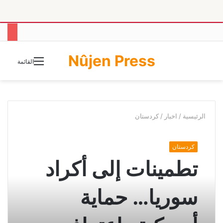
Nûjen Press
الوضع
القائمة
المظلم
الرئيسية
/
اخبار
/
كردستان
كردستان
تطمينات إلى أكراد
سوريا… حماية