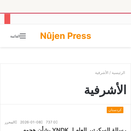
Nûjen Press
الوضع
القائمة
المظلم
الرئيسية
/
الأشرفية
الأشرفية
كردستان
0
737
2026-01-08
المحرر
رسالة السکرتیر العام لـ YNDK بشأن هجوم