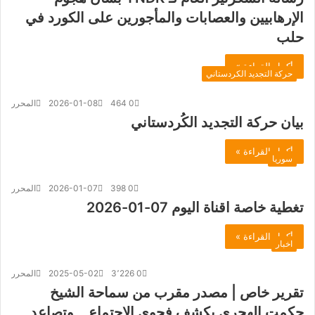
الإرهابيين والعصابات والمأجورين على الكورد في
حلب
أكمل القراءة »
حركة التجديد الكردستاني
0
464
2026-01-08
المحرر
بيان حركة التجديد الكُردستاني
أكمل القراءة »
سوريا
0
398
2026-01-07
المحرر
تغطية خاصة اقناة اليوم 07-01-2026
أكمل القراءة »
اخبار
0
3٬226
2025-05-02
المحرر
تقرير خاص | مصدر مقرب من سماحة الشيخ
حكمت الهجري يكشف فحوى الاجتماع… وتصاعد