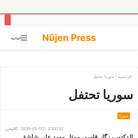
Nûjen Press
الوضع
القائمة
المظلم
الرئيسية
/
سوريا تحتفل
سوريا تحتفل
سوريا
0
2٬231
2025-03-11
المحرر
الدكتور رزگار قاسم، ممثل مسد على شاشة